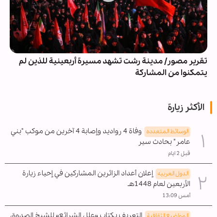
تقرير مصور/ مدينة رشت تشهد مسيرة أربعينية للذين لم
يتمكنوا من المشاركة
الأكثر زيارة
وفاة 4 رواديد وإصابة 4 آخرين من موكب "بني
الوسائط المتعدده
عامر" بحادث سير
قبل 2 ايام
إعلان أعداد الزائرين المشاركين في إحياء زيارة
الدول العربیه
الأربعين لعام 1448هـ
أمس 13:09
التعريف بكتاب «علل الشرائع» للشيخ الصدوق
المواضیع الثقافية