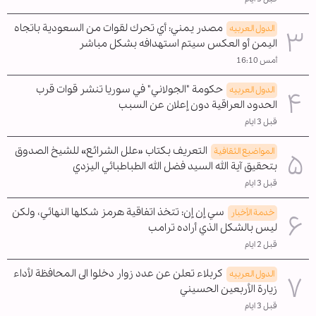
مصدر يمني: أي تحرك لقوات من السعودية باتجاه
الدول العربیه
اليمن أو العكس سيتم استهدافه بشكل مباشر
أمس 16:10
حكومة "الجولاني" في سوريا تنشر قوات قرب
الدول العربیه
الحدود العراقية دون إعلان عن السبب
قبل 3 ايام
التعريف بكتاب «علل الشرائع» للشيخ الصدوق
المواضیع الثقافية
بتحقيق آية الله السيد فضل الله الطباطبائي اليزدي
قبل 3 ايام
سي إن إن: تتخذ اتفاقية هرمز شكلها النهائي، ولكن
خدمة الأخبار
ليس بالشكل الذي أراده ترامب
قبل 2 ايام
كربلاء تعلن عن عدد زوار دخلوا الى المحافظة لأداء
الدول العربیه
زيارة الأربعين الحسيني
قبل 3 ايام