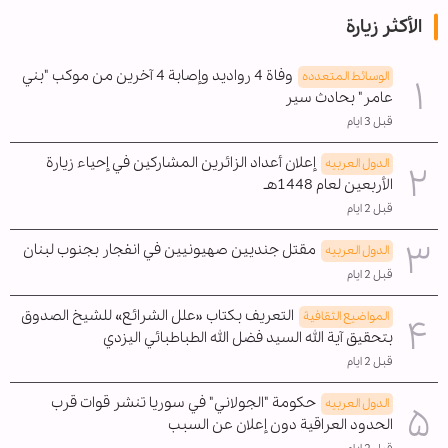
الأكثر زيارة
وفاة 4 رواديد وإصابة 4 آخرين من موكب "بني
الوسائط المتعدده
عامر" بحادث سير
قبل 3 ايام
إعلان أعداد الزائرين المشاركين في إحياء زيارة
الدول العربیه
الأربعين لعام 1448هـ
قبل 2 ايام
مقتل جنديين صهيونيين في انفجار بجنوب لبنان
الدول العربیه
قبل 2 ايام
التعريف بكتاب «علل الشرائع» للشيخ الصدوق
المواضیع الثقافية
بتحقيق آية الله السيد فضل الله الطباطبائي اليزدي
قبل 2 ايام
حكومة "الجولاني" في سوريا تنشر قوات قرب
الدول العربیه
الحدود العراقية دون إعلان عن السبب