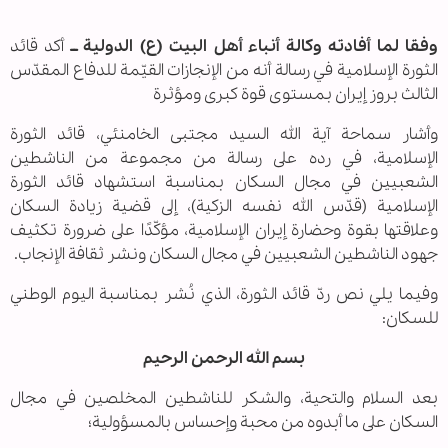
وفقا لما أفادته وكالة أنباء أهل البيت (ع) الدولية ــ
أكد قائد
الثورة الإسلامية في رسالة أنه من الإنجازات القيّمة للدفاع المقدّس
الثالث بروز إيران بمستوى قوة كبرى ومؤثرة
وأشار سماحة آية الله السيد مجتبى الخامنئي، قائد الثورة
الإسلامية، في رده على رسالة من مجموعة من الناشطين
الشعبيين في مجال السكان بمناسبة استشهاد قائد الثورة
الإسلامية (قدّس الله نفسه الزكية)، إلى قضية زيادة السكان
وعلاقتها بقوة وحضارة إيران الإسلامية، مؤكّدًا على ضرورة تكثيف
جهود الناشطين الشعبيين في مجال السكان ونشر ثقافة الإنجاب.
وفيما يلي نص ردّ قائد الثورة، الذي نُشر بمناسبة اليوم الوطني
للسكان:
بسم الله الرحمن الرحيم
بعد السلام والتحية، والشكر للناشطين المخلصين في مجال
السكان على ما أبدوه من محبة وإحساس بالمسؤولية؛