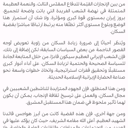
من بين الإنجازات القيّمة للدفاع المقدّس الثالث، والنعمة العظيمة
المتمثلة في نهضة الشعب الفريدة التي باتت واضحة للجميع،
بروز إيران بمستوى قوة كبرى ومؤثرة. ولا شك أن استمرار هذا
الوضع وبلوغ مستوى أكثر تطلّعًا منه يرتبط ارتباطًا مباشرًا بقضية
السكان.
ويُنظَر أحيانًا إلى ضرورة زيادة السكان من زاوية تعويض أوجه
القصور الناجمة عن بعض السياسات السابقة؛ لكن إضافة إلى ذلك،
فإن الشعب الإيراني العظيم سيكون قادرًا، من خلال المتابعة الجادة
للسياسة الصحيحة والحتمية لزيادة السكان، على أداء أدوار كبرى
مستقبلًا وتحقيق قفزات استراتيجية، واتخاذ خطوات واسعة نحو
صناعة الحضارة الإيرانية الإسلامية الحديثة.
ومن هذا المنطلق، فإن الجهود المتزايدة للناشطين الشعبيين في
مجال السكان، والعمل على ترسيخ ثقافة الإنجاب، يمكن أن يكون
لهما تأثير ملحوظ في ضمان هذا المستقبل المشرق.
ومن جهة أخرى، فإن هذه القضية كانت من أبرز هواجس قائدنا
الشهيد العظيم، أعلى الله مقامه الشريف، حيث كان يؤكد عليها في
العديد من الاجتماعات والمداولات واللقاءات العامة والخاصة، ولا