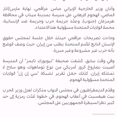
وأدان وزير الخارجية الإيراني عباس عراقجي، نهاية مارس/آذار
الماضي، الهجوم الارهابي على مدرسة بمدينة ميناب في محافظة
هرمزغان (جنوب)، وعدَّه جريمة حرب وجريمة ضد الإنسانية،
محملا الولايات المتحدة مسؤولية هذا الاعتداء.
وجاءت تصريحات عراقجي حينئذ خلال جلسة لمجلس حقوق
الإنسان التابع للأمم المتحدة بطلب من إيران، حيث وصف الوضع
بأنه حرب غير مشروعة وغير مبررة.
وفي وقت سابق، كشفت صحيفة "نيويورك تايمز" أن المدرسة
أصيبت بصاروخ كروز أمريكي من نوع توماهوك، وهو سلاح لا
تمتلكه إيران. كذلك حمّل تقرير لشبكة "سي إن إن" الولايات
المتحدة مسؤولية الهجوم.
وقدّم الديمقراطيون في مجلس النواب مذكرات لعزل وزير الحرب
بيت هيغسيث في أعقاب الهجوم، في خطوة عُدَّت رمزية إلى حد
كبير نظرا لسيطرة الجمهوريين على المجلس.
.....................