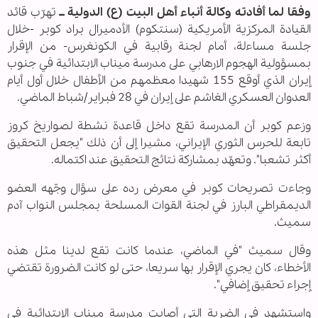
وفقا لما أفادته وكالة أنباء أهل البيت (ع) الدولية ــ
تهرّب قائد
القيادة المركزية الأمريكية (سنتكوم) الأدميرال براد كوبر -خلال
جلسة مساءلة، أمام لجنة رقابية في الكونغرس- من الإقرار
بمسؤولية الهجوم الارهابي على مدرسة ميناب الابتدائية في جنوب
إيران الذي أوقع 155 شهيدا معظمهم من الأطفال خلال أول أيام
العدوان العسكري الغاشم على إيران في 28 فبراير/شباط الماضي.
وزعم كوبر أن المدرسة تقع داخل قاعدة نشطة لصواريخ كروز
تابعة للحرس الثوري الإيراني، مشيرا إلى أن ذلك "يجعل التحقيق
أكثر تشعبا". وتعهّد بمشاركة نتائج التحقيق عند اكتماله.
وجاءت تصريحات كوبر في معرض رده على سؤال وجّهه العضو
الديمقراطي البارز في لجنة القوات المسلحة بمجلس النواب آدم
سميث.
وقال سميث "في الماضي، عندما كانت تقع لدينا مثل هذه
الأخطاء، كان يجري الإقرار بها سريعا، حتى لو كانت الضرورة تقتضي
إجراء تحقيق إضافي".
واستشهد في الضربة التي أصابت مدرسة ميناب الابتدائية في