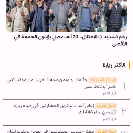
رغم تشديدات الاحتلال...70 ألف مصلٍ يؤدون الجمعة في
الأقصى
الأكثر زيارة
وفاة 4 رواديد وإصابة 4 آخرين من موكب "بني
الوسائط المتعدده
عامر" بحادث سير
قبل 3 ايام
إعلان أعداد الزائرين المشاركين في إحياء زيارة
الدول العربیه
الأربعين لعام 1448هـ
قبل 2 ايام
مقتل جنديين صهيونيين في انفجار بجنوب لبنان
الدول العربیه