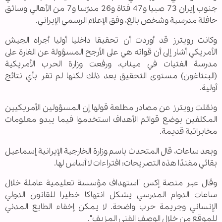
جنوب إيران 73 صبيا و47 فتاة و26 مدرّسا و7 من الأهالي وسائق
حافلة مدرسية وشخص بالغ، وفق الإعلام الرسمي الإيراني.
وكانت رويترز قد أوردت أن تحقيقا داخليا أوليا أجراه الجيش
الأمريكي أشار إلى أن قواته هي على الأرجح المسؤولة عن الغارة على
مدرسة الفتيات في ميناب، ورفعت وزارة الحرب الأمريكية
(البنتاغون) مستوى التحقيق بعد ذلك لكنها لم تقر بأي نتائج
أولية.
ونقلت رويترز عن مصادر مطلعة قولها إن المسؤولين الأمريكيين
المكلفين بوضع قوائم الأهداف استخدموا فيما يبدو معلومات
مخابراتية قديمة.
وبعد ساعات، قال المتحدث باسم وزارة الخارجية الإيرانية إسماعيل
بقائي مفندًا هذه التصريحات: افتراءات لا أساس لها.
وقال عبر منصة إكس "استهداف مؤسسة تعليمية عاملة خلال
ساعات الدوام المدرسي يشكل انتهاكا خطيرا للقانون الدولي
الإنساني وجريمة حرب واضحة. لا يمكن إخفاء الطابع المدني
للموقع من خلال الوصف الفني المزيف".