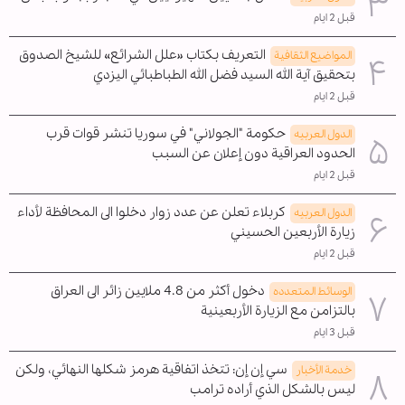
قبل 2 ايام
التعريف بكتاب «علل الشرائع» للشيخ الصدوق
المواضیع الثقافية
بتحقيق آية الله السيد فضل الله الطباطبائي اليزدي
قبل 2 ايام
حكومة "الجولاني" في سوريا تنشر قوات قرب
الدول العربیه
الحدود العراقية دون إعلان عن السبب
قبل 2 ايام
كربلاء تعلن عن عدد زوار دخلوا الى المحافظة لأداء
الدول العربیه
زيارة الأربعين الحسيني
قبل 2 ايام
دخول أكثر من 4.8 ملايين زائر الى العراق
الوسائط المتعدده
بالتزامن مع الزيارة الأربعينية
قبل 3 ايام
سي إن إن: تتخذ اتفاقية هرمز شكلها النهائي، ولكن
خدمة الأخبار
ليس بالشكل الذي أراده ترامب