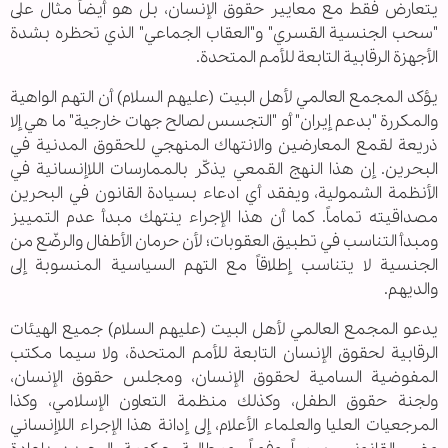
يتعارض فقط مع معايير حقوق الإنسان، بل هو أيضاً مثال على
"سحب الجنسية القسري" و"العقاب الجماعي" الذي تحظره بشدة
الأجهزة الرقابية التابعة للأمم المتحدة.
يؤكد المجمع العالمي لأهل البيت (عليهم السلام) أن التهم الواهية
والمكررة "بدعم إيران" أو "التجسس لصالح جهات خارجية" ما هي إلا
ذريعة لقمع المعارضين والانتهاك المنهجي للحقوق المدنية في
البحرين. إن هذا النهج القمعي يذكّر بالممارسات اللاإنسانية في
الأنظمة الشمولية، ويفقد أي ادعاء بسيادة القانون في البحرين
مصداقيته تماماً. كما أن هذا الإجراء ينتهك مبدأ عدم التمييز
ومبدأ التناسب في تطبيق العقوبات؛ لأن حرمان الأطفال والرضّع من
الجنسية لا يتناسب إطلاقاً مع التهم السياسية المنسوبة إلى
والديهم.
يدعو المجمع العالمي لأهل البيت (عليهم السلام) جميع الهيئات
الرقابية لحقوق الإنسان التابعة للأمم المتحدة، ولا سيما مكتب
المفوضية السامية لحقوق الإنسان، ومجلس حقوق الإنسان،
ولجنة حقوق الطفل، وكذلك منظمة التعاون الإسلامي، وكذا
المرجعيات العليا والعلماء الأعلام، إلى إدانة هذا الإجراء اللاإنساني