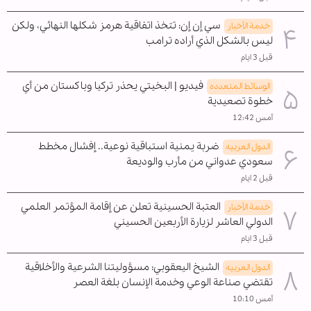
سي إن إن: تتخذ اتفاقية هرمز شكلها النهائي، ولكن
خدمة الأخبار
ليس بالشكل الذي أراده ترامب
قبل 3 ايام
فيديو | البخيتي يحذر تركيا وباكستان من أي
الوسائط المتعدده
خطوة تصعيدية
أمس 12:42
ضربة يمنية استباقية نوعية.. إفشال مخطط
الدول العربیه
سعودي عدواني من مأرب والوديعة
قبل 2 ايام
العتبة الحسينية تعلن عن إقامة المؤتمر العلمي
خدمة الأخبار
الدولي العاشر لزيارة الأربعين الحسيني
قبل 3 ايام
الشيخ اليعقوبي: مسؤوليتنا الشرعية والأخلاقية
الدول العربیه
تقتضي صناعة الوعي وخدمة الإنسان بلغة العصر
أمس 10:10