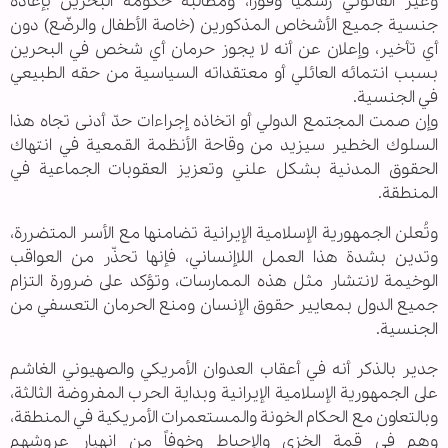
وغير القانوني رسمياً وفوراً، ومطالبة حكومة البحرين بإعادة
جنسية جميع الأشخاص المذكورين (خاصة الأطفال والرضّع) دون
أي تأخير، وإعلان عن أنه لا يجوز حرمان أي شخص في البحرين
بسبب انتمائه العائلي أو معتقداته السياسية من حقه الطبيعي
في الجنسية.
وإن صمت المجتمع الدولي أو اتخاذه إجراءات حدّ أدنى تجاه هذا
السلوك الخطير سيزيد من وقاحة الأنظمة القمعية في انتهاك
الحقوق المدنية بشكل علني وتعزيز العقوبات الجماعية في
المنطقة.
وتُعلن الجمهورية الإسلامية الإيرانية تضامنها مع الأسر المتضررة،
وتدين بشدة هذا العمل اللاإنساني، فإنها تحذّر من العواقب
الوخيمة لانتشار مثل هذه الممارسات، وتؤكد على ضرورة التزام
جميع الدول بمعايير حقوق الإنسان ومنع الحرمان التعسفي من
الجنسية.
جدير بالذكر أنه في أعقاب العدوان الأمريكي والصهيوني الغاشم
على الجمهورية الإسلامية الإيرانية وبداية الحرب المفروضة الثالثة،
وبالتعاون مع الحكام الخونة والمستعمرات الأمريكية في المنطقة،
وهم في قمة الخزي والإحباط وخوفاً من انهيار عروشهم