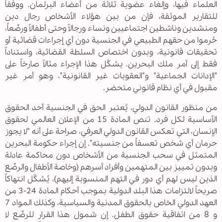
العلماء فيها، وإلغاء عضوية ثلاثة من أعضاء البرلمان. ووفقاً
للتقارير الموثقة، فإن من بين هؤلاء الأشخاص رجال دين
ومنشدين وناشطين اجتماعيين ونساء ورجالاً وحتى أطفالاً ورضّعاً،
حُرموا من حقهم الطبيعي في الجنسية دون أي إجراءات قضائية أو
تحقيقات قانونية، وبدون اختصاص السلطة القضائية، واستناداً
فقط إلى أمر ملك البحرين. يشكّل هذا الإجراء مثالاً صارخاً على
"الإدانات الجماعية" و"العقوبات غير القانونية"، وهو أمر غير
مقبول في أي نظام قانوني متحضر.
من منظور القانون الدولي، يُعتبر الحق في الجنسية أحد الحقوق
الأساسية لكل فرد. تنص المادة 15 من الإعلان العالمي لحقوق
الإنسان، التي تعكس القانون الدولي العرفي، صراحة على أنه "لا يجوز
حرمان أي شخص تعسفاً من جنسيته". إن إجراء حكومة البحرين
المتمثل في سحب الجنسية من الأشخاص دون محاكمة عادلة
وبدون تمييز بين المتهمين وأفراد أسرهم (وخاصة الأطفال والرضّع
الذين ليس لهم أي دور في التهم المنسوبة إليهم)، يُشكّل انتهاكاً
صريحاً لالتزامات هذا البلد الدولية بموجب أحكام المادة 24-3 من
العهد الدولي الخاص بالحقوق المدنية والسياسية، وكذلك المواد 7
و 8 من اتفاقية حقوق الطفل. إن شمول هذا القرار للرضّع لا