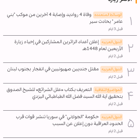
وفاة 4 رواديد وإصابة 4 آخرين من موكب "بني
الوسائط المتعدده
عامر" بحادث سير
قبل 3 ايام
إعلان أعداد الزائرين المشاركين في إحياء زيارة
الدول العربیه
الأربعين لعام 1448هـ
قبل 2 ايام
مقتل جنديين صهيونيين في انفجار بجنوب لبنان
الدول العربیه
قبل 2 ايام
التعريف بكتاب «علل الشرائع» للشيخ الصدوق
المواضیع الثقافية
بتحقيق آية الله السيد فضل الله الطباطبائي اليزدي
قبل 2 ايام
حكومة "الجولاني" في سوريا تنشر قوات قرب
الدول العربیه
الحدود العراقية دون إعلان عن السبب
قبل 2 ايام