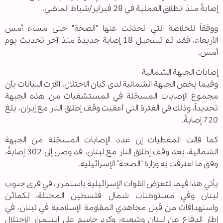
إصابةً منذ انطلاق العملية في 28 فبراير/شباط الماضي.
ووفقاً للخلاصة التي تحدّثت عنها "الصحة" حتى مساء أمس
الأربعاء، فقد تم تسجيل 18 إصابة جديدة منذ آخر تحديث يوم
أمس.
إصابات الجبهة الشمالية
وفيما يخص الجبهة الشمالية لدى كيان الاحتلال، أقرّت البيانات بأن
مجموع الإصابات المسجّلة في المستشفيات من هذه الجبهة
تحديداً، وذلك في الفترة التي أعقبت وقف إطلاق النار مع إيران، بلغ
720 إصابةً.
كما قالت المعطيات إن عدد الإصابات المسجّلة من الجبهة
الشمالية، بعد وقف إطلاق النار مع لبنان، قد وصل إلى 302 إصابةً،
وفق ما اعترفت به وزارة "الصحة" الإسرائيلية.
يأتي هذا فيما تتعرّض القوات الإسرائيلية باستمرار، في قرى جنوب
لبنان وفي مستوطنات شمال فلسطين المحتلة، لكمائن
واستهدافات من قبل مجاهدي المقاومة الإسلامية في لبنان، في
إطار الدفاع عن لبنان وشعبه، وكردٍ حاسمٍ على استمرار الاحتلال