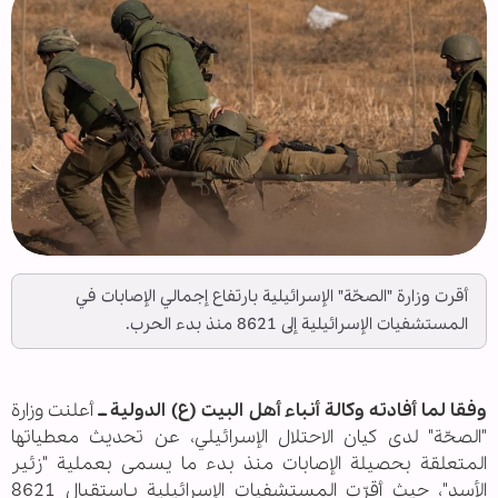
أقرت وزارة "الصحّة" الإسرائيلية بارتفاع إجمالي الإصابات في
المستشفيات الإسرائيلية إلى 8621 منذ بدء الحرب.
وفقا لما أفادته وكالة أنباء أهل البيت (ع) الدولية ــ
أعلنت وزارة
"الصحّة" لدى كيان الاحتلال الإسرائيلي، عن تحديث معطياتها
المتعلقة بحصيلة الإصابات منذ بدء ما يسمى بعملية "زئير
الأسد"، حيث أقرّت المستشفيات الإسرائيلية بـاستقبال 8621