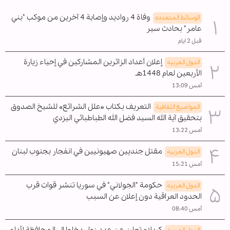
وفاة 4 رواديد وإصابة 4 آخرين من موكب "بني
الوسائط المتعدده
عامر" بحادث سير
قبل 2 ايام
إعلان أعداد الزائرين المشاركين في إحياء زيارة
الدول العربیه
الأربعين لعام 1448هـ
أمس 13:09
التعريف بكتاب «علل الشرائع» للشيخ الصدوق
المواضیع الثقافية
بتحقيق آية الله السيد فضل الله الطباطبائي اليزدي
أمس 13:22
مقتل جنديين صهيونيين في انفجار بجنوب لبنان
الدول العربیه
أمس 15:21
حكومة "الجولاني" في سوريا تنشر قوات قرب
الدول العربیه
الحدود العراقية دون إعلان عن السبب
أمس 08:40