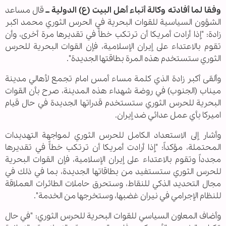
وفقا لما أفادته وكالة أنباء أهل البيت (ع) الدولية ــ
قال مساعد
الشؤون السياسية للقوات البحرية في الحرس الثوري محمد اكبر
زادة: "إذا أرادت أمريكا أن ترتكب خطأً في تقديرها مرة أخرى، وأن
تقوم بالاعتداء على إيران الإسلامية، فإن القوات البحرية للحرس
الثوري ستستخدم هذه المرة بطاقتها الجديدة".
وألقى أكبر زادة الذي كلمة مساء أمس امام تجمع لأهالي مدينة
ميناب (الجنوب) في روضة شهداء هذه المدينة، صرح بأن القوات
البحرية للحرس الثوري ستستخدم قدراتها الجديدة في حال قيام
اميركا بأي عمل عدائي ضد إيران.
وأشار إلى الاستعداد الكامل للحرس الثوري لمواجهة التهديدات
المحتملة، مؤكداً: "إذا أرادت أمريكا أن ترتكب خطأً في تقديرها
مجدداً وتقوم بالاعتداء على إيران الإسلامية، فإن القوات البحرية
للحرس الثوري ستستفيد من بطاقاتها الجديدة، بما في ذلك في
مجال التحديد الذكي للنقاط، وستحرق حاملات الطائرات العملاقة
للنظام الإجرامي في نيران غضبها، وستخرجها من الخدمة".
وأضاف المعاون السياسي للقوات البحرية للحرس الثوري: "في حال