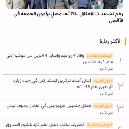
رغم تشديدات الاحتلال...70 ألف مصلٍ يؤدون الجمعة في
الأقصى
الأكثر زيارة
وفاة 4 رواديد وإصابة 4 آخرين من موكب "بني
الوسائط المتعدده
عامر" بحادث سير
قبل 3 ايام
إعلان أعداد الزائرين المشاركين في إحياء زيارة
الدول العربیه
الأربعين لعام 1448هـ
قبل 2 ايام
مقتل جنديين صهيونيين في انفجار بجنوب لبنان
الدول العربیه
قبل 2 ايام
التعريف بكتاب «علل الشرائع» للشيخ الصدوق
المواضیع الثقافية