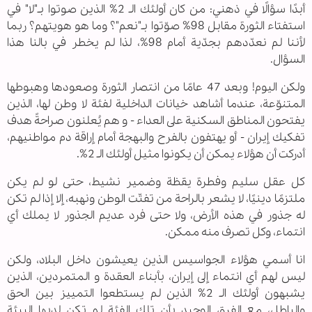
أبدًا سؤالًا في ذهني: من كان أولئك الـ 2% الذين صوتوا بـ"لا" في
استفتاء الثورة مقابل 98% صوّتوا بـ"نعم"؟ وما هو هويتهم؟ ربما
لأننا لم نعدّدهم بجدّية أمام 98%، لذا لم يخطر في بالنا هذا
السؤال.
ولكن اليوم! وبعد 47 عامًا من انتصار الثورة وصعودها وهبوطها
المتنوّعة، عندما أشاهد خيانات الداخلية لفئة لا وطن لها، الذين
يفتحون المناطق السكنية على العداء - و هم يُعلنون صراحةً هدف
تفكيك إيران - أو يهتفون بالفرح والبهجة أمام إراقة دم مواطنيهم،
أدركت أن هؤلاء يمكن أن يكونوا مثيل أولئك الـ 2%.
كل عقل سليم وفطرة يقظة وضمير نشيط، حتى لو لم يكن
ملتزمًا دينيًا، لا يشعر بالراحة من تفتّت الوطن ونهبه، إلا إذا لم تكن
له جذور في هذه الأرض، ولا حتى فرد عديم الجذور لا يملك أي
انتماء، وكل تصرف منه ممكن.
انا أسمي هؤلاء الجواسيس الذين يعيشون داخل البلاد، ولكن
ليس لهم أي انتماء إلى إيران، بأبناء العقدة و المتمردين، الذين
يشبهون أولئك الـ 2% الذين لم يستطعوا التمييز بين الحق
والباطل، مع الفرق الوحيد بأن تلك الفئة لم تكن لديها البيئة