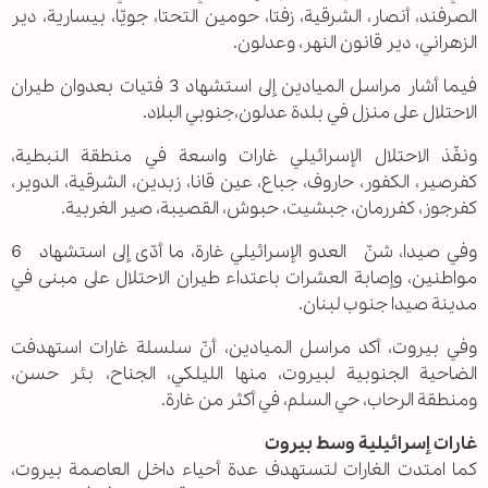
الصرفند، أنصار، الشرقية، زفتا، حومين التحتا، جويّا، بيسارية، دير
الزهراني، دير قانون النهر، وعدلون.
فيما أشار مراسل الميادين إلى استشهاد 3 فتيات بعدوان طيران
الاحتلال على منزل في بلدة عدلون،جنوبي البلاد.
ونفّذ الاحتلال الإسرائيلي غارات واسعة في منطقة النبطية،
كفرصير، الكفور، حاروف، جباع، عين قانا، زبدين، الشرقية، الدوير،
كفرجوز، كفررمان، جبشيت، حبوش، القصيبة، صير الغربية.
وفي صيدا، شنّ العدو الإسرائيلي غارة، ما أدّى إلى استشهاد 6
مواطنين، وإصابة العشرات باعتداء طيران الاحتلال على مبنى في
مدينة صيدا جنوب لبنان.
وفي بيروت، أكد مراسل الميادين، أنّ سلسلة غارات استهدفت
الضاحية الجنوبية لبيروت، منها الليلكي، الجناح، بئر حسن،
ومنطقة الرحاب، حي السلم، في أكثر من غارة.
غارات إسرائيلية وسط بيروت
كما امتدت الغارات لتستهدف عدة أحياء داخل العاصمة بيروت،