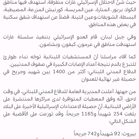
حيث شنّ الاحتلال الإسرائيلي غارات متفرّقة، استهدف فيها مناطق
الكولا، بربور، المنارة، عين المريسة، كورنيش المزرعة، المصيطبة،
البسطة، الشويفات،وعين التينة، فضلاً عن استهداف شقق سكنية
في بعض هذه المناطق.
وفي جبل لبنان، قام العدو الإسرائيلي بتنفيذ سلسلة غارات
استهدفت مناطق في عرمون، كيفون، وبشامون.
كما أفاد مراسلنا أنّ المستشفيات اللبنانية توجّه نداء طوارئ
للتبرّع بالدم نتيجة أعداد الإصابات الكبيرة في صفوف المدنيين.
الدفاع المدني اللبناني: أكثر من 1400 بين شهيد وجريح في
حصيلة غير نهائية للعدوان
من جهتها، أعلنت المديرية العامة للدفاع المدني اللبناني، في وقت
لاحق، أنّه وفق المعطيات المتوافرة لدى مراكزها المنتشرة على
الأراضي اللبنانية، أنّ حصيلة الاعتداءات الإسرائيلية الأخيرة على البلاد
بلغت 254 شهيداً و1165 جريحاً، وقد توزعت على الأقضية على
الشكل التالي:
بيروت: 92 شهيداً و742 جريحاً