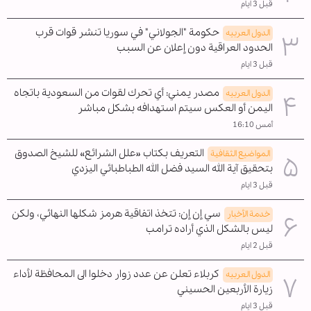
قبل 3 ايام
حكومة "الجولاني" في سوريا تنشر قوات قرب
الدول العربیه
الحدود العراقية دون إعلان عن السبب
قبل 3 ايام
مصدر يمني: أي تحرك لقوات من السعودية باتجاه
الدول العربیه
اليمن أو العكس سيتم استهدافه بشكل مباشر
أمس 16:10
التعريف بكتاب «علل الشرائع» للشيخ الصدوق
المواضیع الثقافية
بتحقيق آية الله السيد فضل الله الطباطبائي اليزدي
قبل 3 ايام
سي إن إن: تتخذ اتفاقية هرمز شكلها النهائي، ولكن
خدمة الأخبار
ليس بالشكل الذي أراده ترامب
قبل 2 ايام
كربلاء تعلن عن عدد زوار دخلوا الى المحافظة لأداء
الدول العربیه
زيارة الأربعين الحسيني
قبل 3 ايام