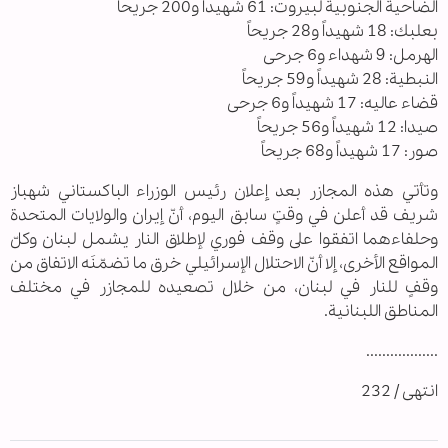
الضاحية الجنوبية لبيروت: 61 شهيداً و200 جريحاً
بعلبك: 18 شهيداً و28 جريحاً
الهرمل: 9 شهداء و6 جرحى
النبطية: 28 شهيداً و59 جريحاً
قضاء عاليه: 17 شهيداً و6 جرحى
صيدا: 12 شهيداً و56 جريحاً
صور: 17 شهيداً و68 جريحاً
وتأتي هذه المجازر بعد إعلان رئيس الوزراء الباكستاني شهباز
شريف قد أعلن في وقتٍ سابق اليوم، أنّ إيران والولايات المتحدة
وحلفاءهما اتفقوا على وقف فوري لإطلاق النار يشمل لبنان وكلّ
المواقع الأخرى، إلا أنّ الاحتلال الإسرائيلي خرق ما تضمّنَه الاتفاق من
وقفٍ للنار في لبنان، من خلال تصعيده للمجازر في مختلف
المناطق اللبنانية.
..................
انتهى / 232