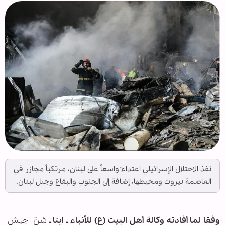
نفذ الاحتلال الإسرائيلي اعتداءً واسعاً على لبنان، مرتكباً مجازر في
العاصمة بيروت ومحيطها، إضافة إلى الجنوب والبقاع وجبل لبنان.
وفقا لما أفادته وكالة أهل البيت (ع) للأنباء ـ ابنا ـ
شنّ "جيش"