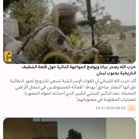
حزب الله يصدر بيانا ويوضح المواجهة الدائرة حول قلعة الشقيف
التاريخية بجنوب لبنان
أكد حزب الله اللبناني أن القوات الإسرائيلية تسعى للترويج لصور انتقائية
على أنها "انتصار ساحق" بهدف "طمأنة المستوطنين في شمال الأراضي
المحتلة، بعد التأثير السلبي الكبير الذي أحدثته المواد المصورة
لعمليات المقاومة في معنوياتهم".
خبر
2026-06-02 10:47