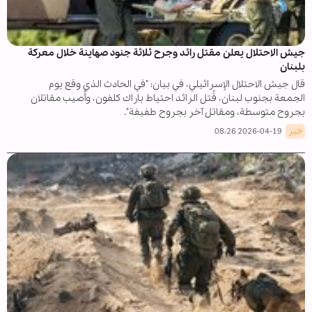
جيش الاحتلال يعلن مقتل رائد وجرح ثلاثة جنود صهاينة خلال معركة
بلبنان
قال جيش الاحتلال الإسرائيلي، في بيان: "في الحادث الذي وقع يوم
الجمعة بجنوب لبنان، قُتل الرائد احتياط باراك كلفون، وأُصيب مقاتلان
بجروح متوسطة، ومقاتل آخر بجروح طفيفة".
خبر
2026-04-19 08:26