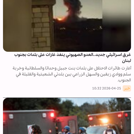
غرق اسرائيلي جديد..العدو الصهيوني ينفذ غارات على بلدات بجنوب
لبنان
أغارت طائرات الاحتلال على بلدات بنت جبيل وحداثا والسلطانية وخربة
سلم ووادي زبقين والسهل الزراعي بين بلدتي الشعيتية والقليلة في
الجنوب.
خبر
2026-04-25 10:32