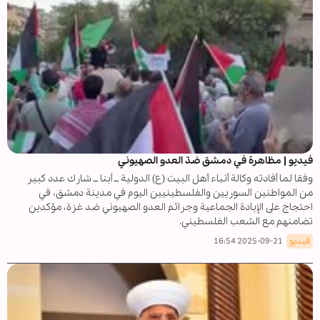
فیديو | مظاهرة في دمشق ضدّ العدو الصهيوني
وفقا لما أفادته وكالة أنباء أهل البيت (ع) الدولية ــ أبنا ــ شارك عدد كبير
من المواطنين السوريين والفلسطينيين اليوم في مدينة دمشق، في
احتجاج على الإبادة الجماعية وجرائم العدو الصهيوني ضد غزة، مؤكدين
تضامنهم مع الشعب الفلسطيني.
فيديو
2025-09-21 16:54