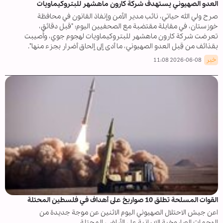
العدو الصهيوني یستهدف شركة كارون ماهشهر للبتروكيماويات
صرح ولي الله حياتي، نائب مدير الأمن وإنفاذ القانون في محافظة
خوزستان، في مقابلة مقتضبة مع الصحفيين اليوم: "قبل دقائق،
تعرضت شركة كارون ماهشهر للبتروكيماويات لهجوم جوي، وأُصيبت
بقذائف من قِبل العدو الصهيوني، ما أدى إلى إلحاق أضرار بجزء منها".
خبر
2026-06-08 11:08
القوات المسلحة تطلق 10 صواريخ على أهداف في فلسطين المحتلة
اعن جيش الاحتلال الصهيوني اليوم الاثنين عن موجة جديدة من
الهجمات الصاروخية الإيرانية على الأراضي المحتلة.