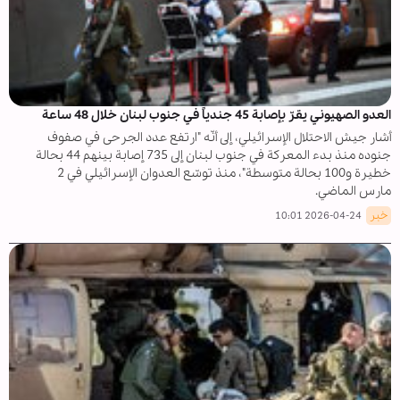
العدو الصهيوني يقرّ بإصابة 45 جندياً في جنوب لبنان خلال 48 ساعة
أشار جيش الاحتلال الإسرائيلي، إلى أنّه "ارتفع عدد الجرحى في صفوف
جنوده منذ بدء المعركة في جنوب لبنان إلى 735 إصابة بينهم 44 بحالة
خطيرة و100 بحالة متوسطة"، منذ توسّع العدوان الإسرائيلي في 2
مارس الماضي.
خبر
2026-04-24 10:01