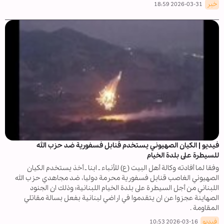
خبر
2026-03-31 18:59
فيديو | الكيان الصهيوني يستخدم قنابل فسفورية ضد حزب الله
للسيطرة على بلدة الخيام
وفقا لما أفادته وكالة أهل البيت (ع) للأنباء ـ ابنا ـ أخذ يستخدم الكيان
الصهيوني الغاصب قنابل فسفورية محرمة دوليا، ضد مجاهدي حزب الله
اللبناني من أجل السيطرة على بلدة الخيام اللبنانية؛ وذلك ان الجنود
الصهاينة عجزوا عن ان يتقدموا في اراضي لبنانية بفعل بسالة مقاتلي
المقاومة .
فيديو
2026-03-16 10:53