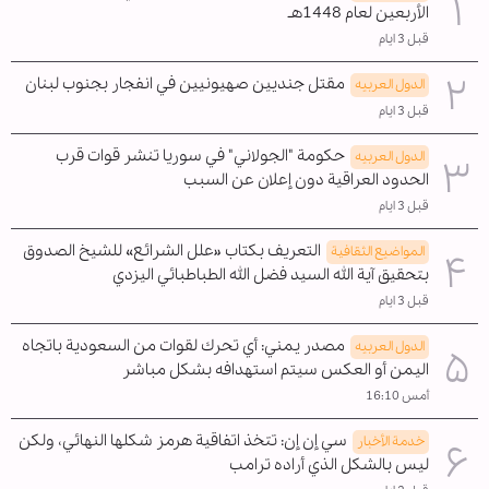
الأربعين لعام 1448هـ
قبل 3 ايام
مقتل جنديين صهيونيين في انفجار بجنوب لبنان
الدول العربیه
قبل 3 ايام
حكومة "الجولاني" في سوريا تنشر قوات قرب
الدول العربیه
الحدود العراقية دون إعلان عن السبب
قبل 3 ايام
التعريف بكتاب «علل الشرائع» للشيخ الصدوق
المواضیع الثقافية
بتحقيق آية الله السيد فضل الله الطباطبائي اليزدي
قبل 3 ايام
مصدر يمني: أي تحرك لقوات من السعودية باتجاه
الدول العربیه
اليمن أو العكس سيتم استهدافه بشكل مباشر
أمس 16:10
سي إن إن: تتخذ اتفاقية هرمز شكلها النهائي، ولكن
خدمة الأخبار
ليس بالشكل الذي أراده ترامب