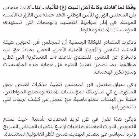
وفقا لما أفادته وكالة أهل البيت (ع) للأنباء ـ ابنا ـ
أفادت مصادر،
بأن المجلس الوزاري للأمن الوطني اتخذ جملة من القرارات الأمنية
المهمة، في إطار مواجهة التصعيد والهجمات التي تستهدف
المؤسسات الأمنية ومقارها.
وذكرت المصادر للوكالة الرسمية أن المجلس قرر تخويل هيئة
الحشد الشعبي والأجهزة الأمنية الأخرى العمل بمبدأ حق الرد
والدفاع عن النفس، للتصدي للاعتداءات العسكرية التي تطال
مواقعها، بما يضمن تعزيز القدرة على حماية هذه المؤسسات
ومنع تكرار الهجمات.
وفي سياق متصل، قرر المجلس تنفيذ مذكرات القبض بحق
المتورطين في استهداف المؤسسات الأمنية ومصالح المواطنين،
فضلاً عن البعثات الدبلوماسية، مع العمل على كشف الجهات التي
ينتمون إليها.
ويأتي هذا القرار في ظل تزايد التحديات الأمنية، حيث يمنح
التفويض القوات المعنية صلاحيات أوسع للتحرك الميداني السريع
والرد المباشر على مصادر التهديد، ضمن الأطر القانونية المعتمدة.