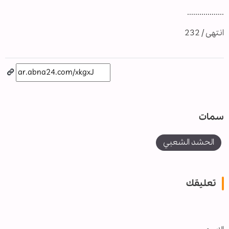
..................
انتهى / 232
سمات
الحشد الشعبي
تعليقك