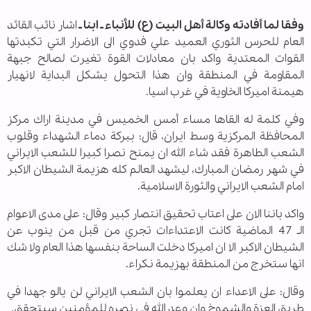
وفقا لما أفادته وكالة أهل البيت (ع) للأنباء ـ ابنا ـ
اشار نائب القائد
العام للحرس الثوري العميد علي فدوي الى الاضرار التي تكبدتها
القوات المعتدية واكد بان معادلات القوة تغيرت لصالح جبهة
المقاومة في المنطقة وان هذا التحول يشكل البداية لانهيار
هيمنة اميركا الخاوية في غرب اسيا.
وفي كلمة له القاها مساء أمس الخميس في مدينة اراك مركز
المحافظة المركزية وسط ايران، قال: ببركة دماء الشهداء وقلوب
الشعب الطاهرة فقد شاء الله ان يمنح نصرا كبيرا للشعب الايراني
في شهر رمضان المبارك، ليشهد العالم كله هزيمة الشيطان الاكبر
امام الشعب الايراني والثورة الاسلامية.
واكد باننا الان على اعتاب تحقيق انتصار كبير وقال: على مدى الاعوام
الـ 47 الماضية كانت الاعتداءات تجري من قبل من ينوب عن
الشيطان الاكبر الا ان اميركا دخلت الساحة بنفسها هذا العام ولا شك
انها ستخرج من المنطقة بهزيمة نكراء.
وقال: على الاعداء ان يعلموا بان الشعب الايراني لن يالو جهدا في
طريق العزة والشموخ وان وعد الله في نصره للمؤمنين سيتحقق.