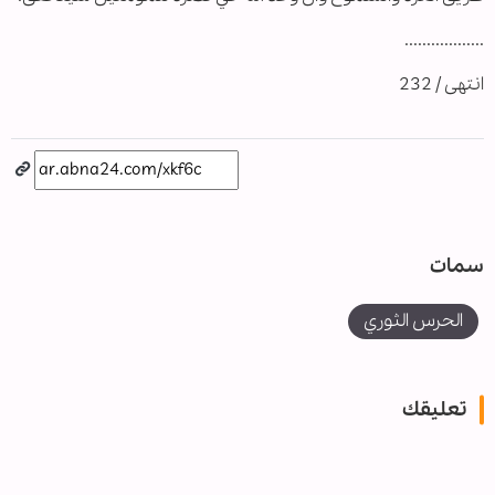
..................
انتهى / 232
سمات
الحرس الثوري
تعليقك