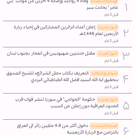
وفاة 4 رواديد وإصابة 4 آخرين من موكب "بني
الوسائط المتعدده
عامر" بحادث سير
قبل 3 ايام
إعلان أعداد الزائرين المشاركين في إحياء زيارة
الدول العربیه
الأربعين لعام 1448هـ
قبل 2 ايام
مقتل جنديين صهيونيين في انفجار بجنوب لبنان
الدول العربیه
قبل 2 ايام
التعريف بكتاب «علل الشرائع» للشيخ الصدوق
المواضیع الثقافية
بتحقيق آية الله السيد فضل الله الطباطبائي اليزدي
قبل 2 ايام
حكومة "الجولاني" في سوريا تنشر قوات قرب
الدول العربیه
الحدود العراقية دون إعلان عن السبب
قبل 2 ايام
دخول أكثر من 4.8 ملايين زائر الى العراق
الوسائط المتعدده
بالتزامن مع الزيارة الأربعينية