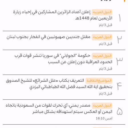
إعلان أعداد الزائرين المشاركين في إحياء زيارة
الدول العربیه
الأربعين لعام 1448هـ
قبل 3 ايام
مقتل جنديين صهيونيين في انفجار بجنوب لبنان
الدول العربیه
قبل 3 ايام
حكومة "الجولاني" في سوريا تنشر قوات قرب
الدول العربیه
الحدود العراقية دون إعلان عن السبب
قبل 3 ايام
التعريف بكتاب «علل الشرائع» للشيخ الصدوق
المواضیع الثقافية
بتحقيق آية الله السيد فضل الله الطباطبائي اليزدي
قبل 3 ايام
مصدر يمني: أي تحرك لقوات من السعودية باتجاه
الدول العربیه
اليمن أو العكس سيتم استهدافه بشكل مباشر
أمس 16:10