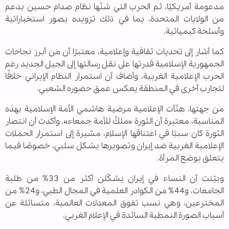
مدعومة أمريكيًا، ثم الحرب التي شنّها نظام صدام حسین بدعم
من الولايات المتحدة، بما في ذلك تزويده بصور استخباراتية
وأسلحة كيميائية.
كما أشار إلى تحديات ثقافية وإعلامية، معتبرًا أن من أبرز نجاحات
الجمهورية الإسلامية قدرتها على نقل رسالتها إلى الجيل الجديد رغم
الحرب الإعلامية الغربية. وأضاف أن استمرار النظام الإيراني خلافًا
لتجارب أخرى في المنطقة يعكس عمق حضوره الشعبي.
من جهتها، هنّأت الإعلامية مرضية هاشمي الأمة الإسلامية بهذه
المناسبة، معتبرة أن الثورة «ملكٌ للأمة جمعاء». وأكدت أن انتصار
الثورة كان سببًا في اعتناقها الإسلام، مشيرة إلى استمرار الحملات
الإعلامية الغربية ضد إيران وتصويرها بشكل سلبي، خصوصًا فيما
يتعلق بوضع المرأة.
وبيّنت أن النساء في إيران يشكّلن أكثر من 33% من طلبة
الجامعات، و44% من الكوادر العلمية في المجال الطبي، و24% من
المخترعين، وهي نسب تفوق المعدلات العالمية، متسائلة عن
أسباب الصورة النمطية السائدة في الإعلام الغربي.