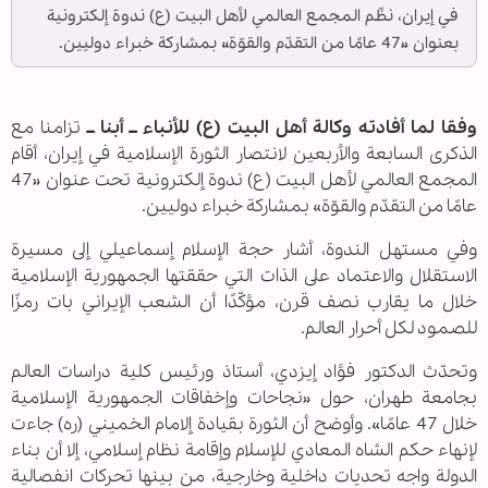
في إيران، نظّم المجمع العالمي لأهل البيت (ع) ندوة إلكترونية
بعنوان «47 عامًا من التقدّم والقوّة» بمشاركة خبراء دوليين.
وفقا لما أفادته وكالة أهل البيت (ع) للأنباء ــ أبنا ــ
تزامنا مع
الذكرى السابعة والأربعين لانتصار الثورة الإسلامية في إيران، أقام
المجمع العالمي لأهل البيت (ع) ندوة إلكترونية تحت عنوان «47
عامًا من التقدّم والقوّة» بمشاركة خبراء دوليين.
وفي مستهل الندوة، أشار حجة الإسلام إسماعيلي إلى مسيرة
الاستقلال والاعتماد على الذات التي حققتها الجمهورية الإسلامية
خلال ما يقارب نصف قرن، مؤكّدًا أن الشعب الإيراني بات رمزًا
للصمود لكل أحرار العالم.
وتحدّث الدكتور فؤاد إيزدي، أستاذ ورئيس كلية دراسات العالم
بجامعة طهران، حول «نجاحات وإخفاقات الجمهورية الإسلامية
خلال 47 عامًا». وأوضح أن الثورة بقيادة إلامام الخمیني (ره) جاءت
لإنهاء حكم الشاه المعادي للإسلام وإقامة نظام إسلامي، إلا أن بناء
الدولة واجه تحديات داخلية وخارجية، من بينها تحركات انفصالية