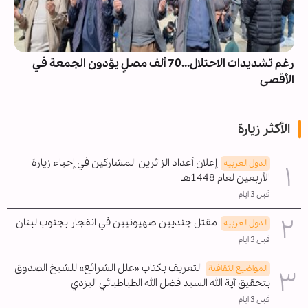
رغم تشديدات الاحتلال...70 ألف مصلٍ يؤدون الجمعة في
الأقصى
الأكثر زيارة
إعلان أعداد الزائرين المشاركين في إحياء زيارة
الدول العربیه
الأربعين لعام 1448هـ
قبل 3 ايام
مقتل جنديين صهيونيين في انفجار بجنوب لبنان
الدول العربیه
قبل 3 ايام
التعريف بكتاب «علل الشرائع» للشيخ الصدوق
المواضیع الثقافية
بتحقيق آية الله السيد فضل الله الطباطبائي اليزدي
قبل 3 ايام