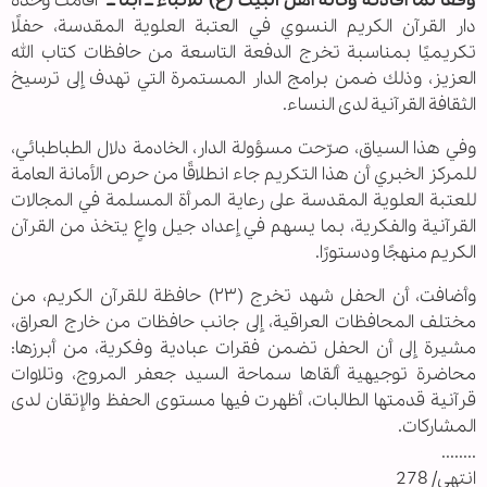
وفقا لما أفادته وكالة أهل البيت (ع) للأنباء ــ أبنا ــ
أقامت وحدة
دار القرآن الكريم النسوي في العتبة العلوية المقدسة، حفلًا
تكريميًا بمناسبة تخرج الدفعة التاسعة من حافظات كتاب الله
العزيز، وذلك ضمن برامج الدار المستمرة التي تهدف إلى ترسيخ
الثقافة القرآنية لدى النساء.
وفي هذا السياق، صرّحت مسؤولة الدار، الخادمة دلال الطباطبائي،
للمركز الخبري أن هذا التكريم جاء انطلاقًا من حرص الأمانة العامة
للعتبة العلوية المقدسة على رعاية المرأة المسلمة في المجالات
القرآنية والفكرية، بما يسهم في إعداد جيل واعٍ يتخذ من القرآن
الكريم منهجًا ودستورًا.
وأضافت، أن الحفل شهد تخرج (٢٣) حافظة للقرآن الكريم، من
مختلف المحافظات العراقية، إلى جانب حافظات من خارج العراق،
مشيرة إلى أن الحفل تضمن فقرات عبادية وفكرية، من أبرزها:
محاضرة توجيهية ألقاها سماحة السيد جعفر المروج، وتلاوات
قرآنية قدمتها الطالبات، أظهرت فيها مستوى الحفظ والإتقان لدى
المشاركات.
........
انتهى/ 278