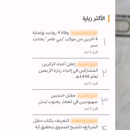
الأكثر زيارة
وفاة 4 رواديد وإصابة
الوسائط المتعدده
4 آخرين من موكب "بني عامر" بحادث
سير
قبل 3 ايام
إعلان أعداد الزائرين
الدول العربیه
المشاركين في إحياء زيارة الأربعين
لعام 1448هـ
قبل 2 ايام
مقتل جنديين
الدول العربیه
صهيونيين في انفجار بجنوب لبنان
قبل 2 ايام
التعريف بكتاب «علل
المواضیع الثقافية
الشرائع» للشيخ الصدوق بتحقيق آية