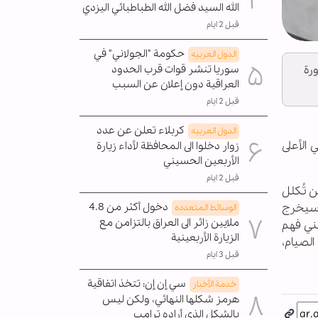
الله السيد فضل الله الطباطبائي اليزدي
قبل 2 ايام
حكومة "الجولاني" في
الدول العربیه
سوريا تنشر قوات قرب الحدود
ورة
العراقية دون إعلان عن السبب
قبل 2 ايام
كربلاء تعلن عن عدد
الدول العربیه
الأعلى
زوار دخلوا الى المحافظة لأداء زيارة
الأربعين الحسيني
قبل 2 ايام
ن تُكلل
ح سيخرج
دخول أكثر من 4.8
الوسائط المتعدده
ملايين زائر الى العراق بالتزامن مع
ني فهم
الزيارة الأربعينية
الصيام،
قبل 3 ايام
سي إن إن: تتخذ اتفاقية
خدمة الأخبار
هرمز شكلها النهائي، ولكن ليس
بالشكل الذي أراده ترامب