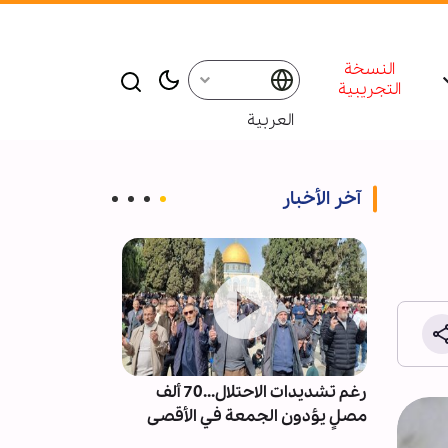
النسخة
التجريبية
العربية
آخر الأخبار
ت من
رغم تشديدات الاحتلال...70 ألف
إقامة ندوة و م
العكس
مصلٍ يؤدون الجمعة في الأقصى
للإمام الشهيد 
شر