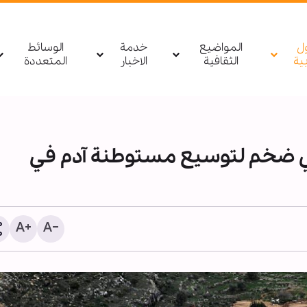
ول
المواضيع
خدمة
الوسائط
بیة
الثقافية
الاخبار
المتعددة
ي ضخم لتوسيع مستوطنة آدم في
1255 شهيدا منذ وقف النار في غزة