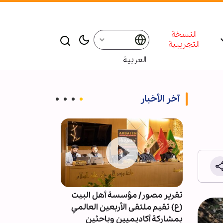
النسخة
التجريبية
العربية
آخر الأخبار
تقرير مصور/ مؤسسة أهل البيت
4091 خرقا 
(ع) تقيم ملتقى الأربعين العالمي
النار في غزة
بمشاركة أكاديميين وباحثين