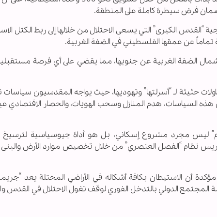
لضمان فرض سيطرة كاملة على المنطقة.
“القدس الكبرى” التي يسعى الاحتلال من خلالها إلى ربط الكتل الاس
تماماً عن عمقها الفلسطيني في الضفة الغربية.
مال الضفة الغربية عن جنوبها، مما يقضي على أي فرصة مستقبلية 
مدينة القدس المحتلة منذ عام 1967 محاولات حثيثة لـ “أسرلتها” وتهوديها، حيث يواجه المقدسيون سياس
 هذه السياسات، هدم المنازل وسحب الهويات، والحصار الاقتصادي ع
 ليس مجرد مشروع إسكاني، بل هو أداة جيوسياسية لترسيخ ا
تكريس نظام “الفصل العنصري” من خلال تخصيص موارد الأرض والبنى ا
كدة أن الاستيطان بكافة أشكاله في الأراضي المحتلة يعد “جريم
بة المجتمع الدولي بالتدخل الفوري لوقف تغول الاحتلال في القدس و