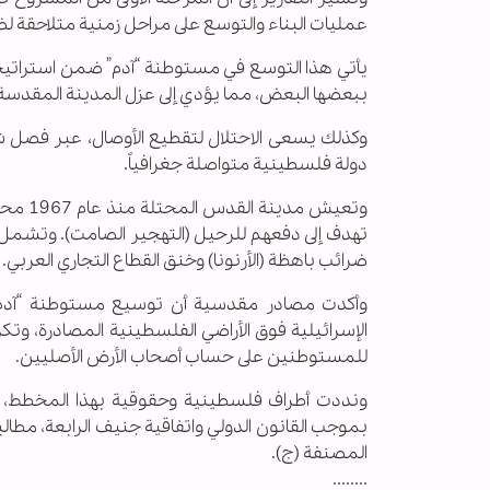
عمليات البناء والتوسع على مراحل زمنية متلاحقة 
يأتي هذا التوسع في مستوطنة “آدم” ضمن استراتيجية 
ببعضها البعض، مما يؤدي إلى عزل المدينة المقدسة 
وكذلك يسعى الاحتلال لتقطيع الأوصال، عبر فصل ش
دولة فلسطينية متواصلة جغرافياً.
وتعيش 
تهدف إلى دفعهم للرحيل (التهجير الصامت). وتشمل
ضرائب باهظة (الأرنونا) وخنق القطاع التجاري العربي.
وأكدت مصادر مقدسية أن توسيع مستوطنة “آدم”
الإسرائيلية فوق الأراضي الفلسطينية المصادرة، و
للمستوطنين على حساب أصحاب الأرض الأصليين.
ونددت أطراف فلسطينية وحقوقية بهذا المخطط، مؤ
بموجب القانون الدولي واتفاقية جنيف الرابعة، مطال
المصنفة (ج).
........