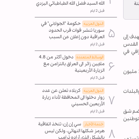
الله السيد فضل الله الطباطبائي اليزدي
نة
قبل 2 ايام
حكومة "الجولاني" في
الدول العربیه
سوريا تنشر قوات قرب الحدود
دف إلى
العراقية دون إعلان عن السبب
 القدس
قبل 2 ايام
افي في
دخول أكثر من 4.8
الوسائط المتعدده
ملايين زائر الى العراق بالتزامن مع
الزيارة الأربعينية
وفقاً للإعلان الرسمي، تشمل الاتفاقية بناء ما يقارب 2,780 وحدة استيطانية جديدة، بتكلفة مالية أولية تُقدّر بنحو 120 مليون
قبل 3 ايام
كربلاء تعلن عن عدد
لبلدات
الدول العربیه
زوار دخلوا الى المحافظة لأداء زيارة
الأربعين الحسيني
تضم شق
قبل 2 ايام
توطنين
سي إن إن: تتخذ اتفاقية
خدمة الأخبار
هرمز شكلها النهائي، ولكن ليس
بالشكل الذي أراده ترامب
دة استيطانية، على أن تستمر