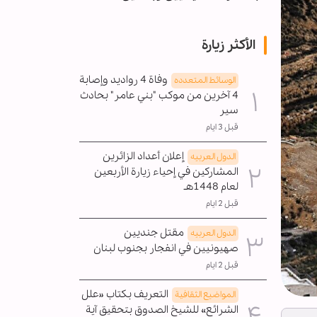
الأكثر زيارة
وفاة 4 رواديد وإصابة
الوسائط المتعدده
4 آخرين من موكب "بني عامر" بحادث
سير
قبل 3 ايام
إعلان أعداد الزائرين
الدول العربیه
المشاركين في إحياء زيارة الأربعين
لعام 1448هـ
قبل 2 ايام
مقتل جنديين
الدول العربیه
صهيونيين في انفجار بجنوب لبنان
قبل 2 ايام
التعريف بكتاب «علل
المواضیع الثقافية
الشرائع» للشيخ الصدوق بتحقيق آية