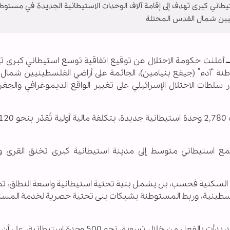
طاني كبرى تهدف إلى إقامة آلاف الوحدات الاستيطانية الجديدة في مستوط
ينيين شمال القدس المحتلة
ـ
أعلنت حكومة الاحتلال عن توقيع اتفاقية توسع استيطاني كبرى ته
طنة “آدم” (جيفع بنيامين)، الجاثمة على أراضي الفلسطينيين شمال
طات الاحتلال الإسرائيلي على تغيير الواقع الديموغرافي والجغر
 استيطاني متوسط إلى مدينة استيطانية كبرى تخنق القرى وا
ت السكنية فحسب، بل يشمل بنية تحتية استيطانية واسعة النطاق، 
لفلسطينية، وربط المستوطنة بشبكات بنى تحتية حصرية لخدمة المس
وتشير التقارير إلى أن المرحلة الأولى من المشروع قد بدأت بالفعل من خلال تسويق نحو 500 وح