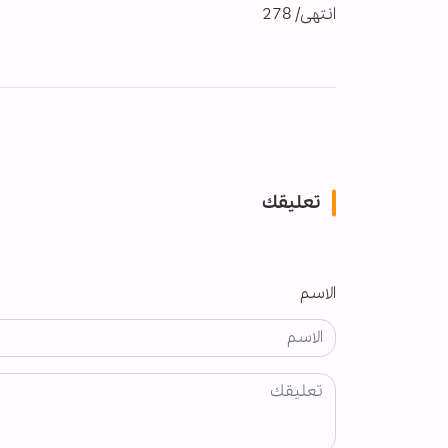
انتهى/ 278
تعليقك
الاسم