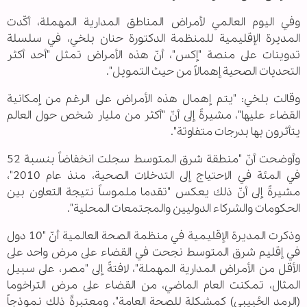
وفي اليوم العالمي لأمراض المناطق المدارية المهملة، أكّدت
المديرة الإقليمية للمنظمة الدكتورة حنان بلخي، في سلسلة
تدوينات على منصة "إكس"، أنّ هذه الأمراض تمثل "أحد أكثر
التحديات الصحية إهمالاً من حيث التمويل".
وقالت بلخي: "يتم إهمال هذه الأمراض على الرغم من إمكانية
القضاء عليها"، مشيرةً إلى أنّ "أكثر من مليار شخص حول العالم
يتأثرون بها بدرجات متفاوتة".
وأوضحت أنّ "منطقة شرق المتوسط سجلت انخفاضاً بنسبة 52
في المئة في الاحتياج إلى التدخلات الصحية، منذ عام 2010"،
مشيرةً إلى أنّ ذلك يعكس "تقدما ملموساً نتيجة التعاون بين
الحكومات والشركاء الدوليين والمجتمعات المحلية".
وذكرت المديرة الإقليمية في منظمة الصحة العالمية أنّ "10 دول
في إقليم شرق المتوسط نجحت في القضاء على مرض واحد على
الأقل من الأمراض المدارية المهملة"، لافتةً إلى "مصر، على سبيل
المثال، تمكنت العام الماضي، من القضاء على مرض التراخوما
(الرمد الحُبيبي) كمشكلة للصحة العامة"، ومعتبرةً ذلك نموذجاً