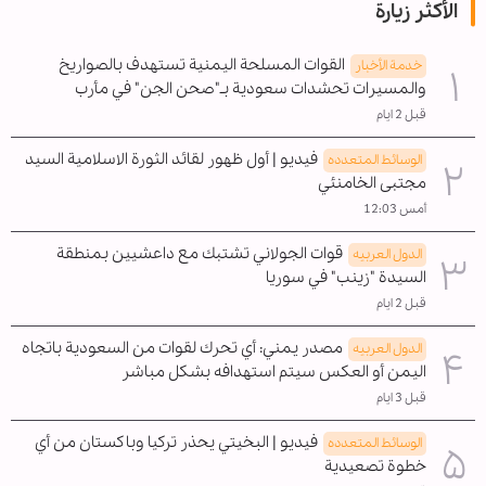
الأكثر زيارة
القوات المسلحة اليمنية تستهدف بالصواريخ
خدمة الأخبار
والمسيرات تحشدات سعودية بـ"صحن الجن" في مأرب
قبل 2 ايام
فيديو | أول ظهور لقائد الثورة الاسلامية السيد
الوسائط المتعدده
مجتبى الخامنئي
أمس 12:03
قوات الجولاني تشتبك مع داعشيين بمنطقة
الدول العربیه
السيدة "زينب" في سوريا
قبل 2 ايام
مصدر يمني: أي تحرك لقوات من السعودية باتجاه
الدول العربیه
اليمن أو العكس سيتم استهدافه بشكل مباشر
قبل 3 ايام
فيديو | البخيتي يحذر تركيا وباكستان من أي
الوسائط المتعدده
خطوة تصعيدية