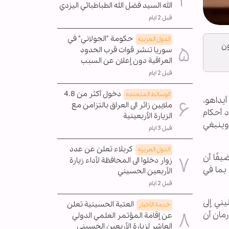
الله السيد فضل الله الطباطبائي اليزدي
قبل 2 ايام
حكومة "الجولاني" في
الدول العربیه
ون
سوريا تنشر قوات قرب الحدود
العراقية دون إعلان عن السبب
قبل 2 ايام
دخول أكثر من 4.8
الوسائط المتعدده
يداهو،
ملايين زائر الى العراق بالتزامن مع
 أحكام
الزيارة الأربعينية
 وينبغي
قبل 3 ايام
كربلاء تعلن عن عدد
الدول العربیه
فًا أن
زوار دخلوا الى المحافظة لأداء زيارة
 بما في
الأربعين الحسيني
قبل 2 ايام
ني إلى
العتبة الحسينية تعلن
خدمة الأخبار
رمان أن
عن إقامة المؤتمر العلمي الدولي
العاشر لزيارة الأربعين الحسيني