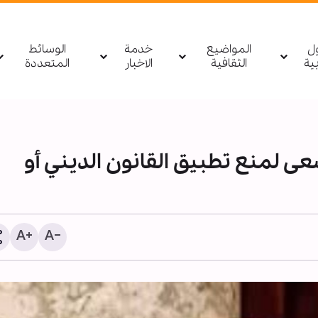
ول
المواضيع
خدمة
الوسائط
بیة
الثقافية
الاخبار
المتعددة
عى لمنع تطبيق القانون الديني أو
4091 خرقا للكيان الصهيو
النار في غزة