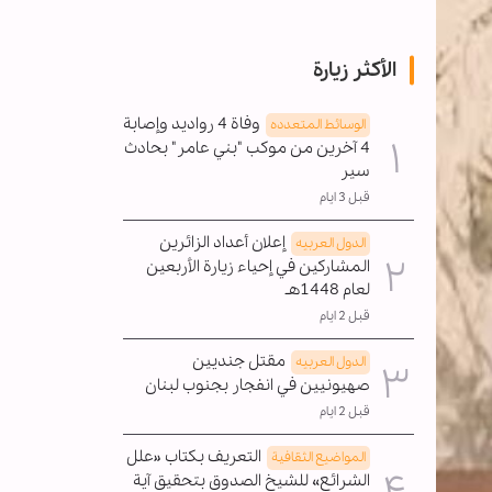
الأكثر زيارة
وفاة 4 رواديد وإصابة
الوسائط المتعدده
4 آخرين من موكب "بني عامر" بحادث
سير
قبل 3 ايام
إعلان أعداد الزائرين
الدول العربیه
المشاركين في إحياء زيارة الأربعين
لعام 1448هـ
قبل 2 ايام
مقتل جنديين
الدول العربیه
صهيونيين في انفجار بجنوب لبنان
قبل 2 ايام
التعريف بكتاب «علل
المواضیع الثقافية
الشرائع» للشيخ الصدوق بتحقيق آية