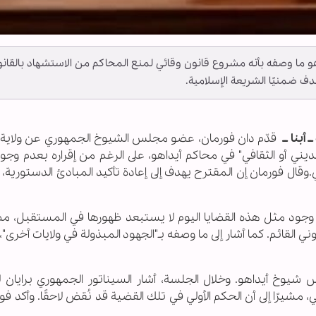
ما وصفه بأنه مشروع قانون وقائي لمنع المحاكم من الاستشهاد بالقان
دف ضمنيًا الشريعة الإسلامية.
 أبنا ــ
قدّم دان فورمان، عضو مجلس الشيوخ الجمهوري عن ولاية أ
يني أو الثقافي" في محاكم أيداهو، على الرغم من إقراره بعدم وجود
ي.وقال فورمان إن المقترح يهدف إلى إعادة تأكيد المبادئ الدستورية،
وجود مثل هذه القضايا اليوم لا يستبعد ظهورها في المستقبل، مضي
ني القائم. كما أشار إلى ما وصفه بـ"الجهود المبذولة في ولايات أخرى"،
يوخ أيداهو. وخلال الجلسة، أشار السيناتور الجمهوري برايان لي
يرًا إلى أن الحكم الأولي في تلك القضية قد نُقض لاحقًا. وأكد فو