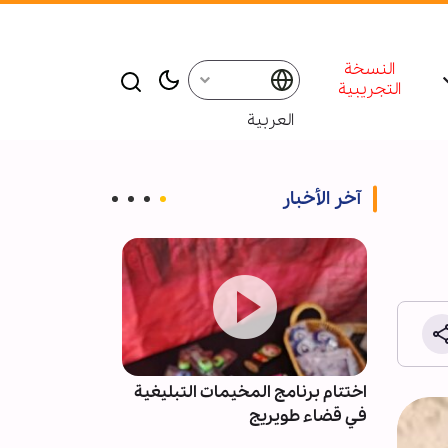
النسخة
التجريبية
العربية
آخر الأخبار
ني لوقف
اختتام برنامج المخيمات التبليغية
تقرير مصور/ أج
في قضاء طويريج
عند مرقد أبي ا
السلام)