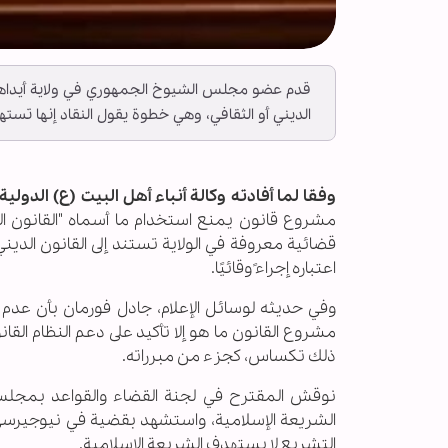
قدم عضو مجلس الشيوخ الجمهوري في ولاية أيداهو 
الديني أو الثقافي، وهي خطوة يقول النقاد إنها تسته
وفقا لما أفادته وكالة أنباء أهل البيت (ع) الدولية ــ
مشروع قانون يمنع استخدام ما أسماه "القانون الد
قضائية معروفة في الولاية تستند إلى القانون الدين
اعتباره إجراءً وقائيًا.
وفي حديثه لوسائل الإعلام، جادل فورمان بأن عدم 
مشروع القانون ما هو إلا تأكيد على دعم النظام القانو
ذلك تكساس، كجزء من مبرراته.
نوقش المقترح في لجنة القضاء والقواعد بمجلس ش
الشريعة الإسلامية، واستشهد بقضية في نيوجيرسي، مش
التشريع لا يستهدف الشريعة الإسلامية.