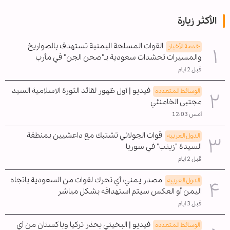
الأكثر زيارة
القوات المسلحة اليمنية تستهدف بالصواريخ
خدمة الأخبار
والمسيرات تحشدات سعودية بـ"صحن الجن" في مأرب
قبل 2 ايام
فيديو | أول ظهور لقائد الثورة الاسلامية السيد
الوسائط المتعدده
مجتبى الخامنئي
أمس 12:03
قوات الجولاني تشتبك مع داعشيين بمنطقة
الدول العربیه
السيدة "زينب" في سوريا
قبل 2 ايام
مصدر يمني: أي تحرك لقوات من السعودية باتجاه
الدول العربیه
اليمن أو العكس سيتم استهدافه بشكل مباشر
قبل 3 ايام
فيديو | البخيتي يحذر تركيا وباكستان من أي
الوسائط المتعدده