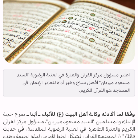
اعتبر مسؤول مركز القرآن والعترة في العتبة الرضوية "السيد
مسعود ميريان" أفضل سلاح وخير أداة لتعزيز الإيمان في
المساجد هو القرآن الكريم.
وفقا لما أفادته وكالة أهل البيت (ع) للأنباء ــ أبنا ــ
صرح حجة
الإسلام والمسلمين "السيد مسعود ميريان"، مسؤول مركز القرآن
الكريم والعترة الطاهرة في العتبة الرضوية المقدسة، في حديث
قائلاً: "إنّ المجتمع القرآني يُشكّل الخط الأمامي لهذه الجبهة وهذه