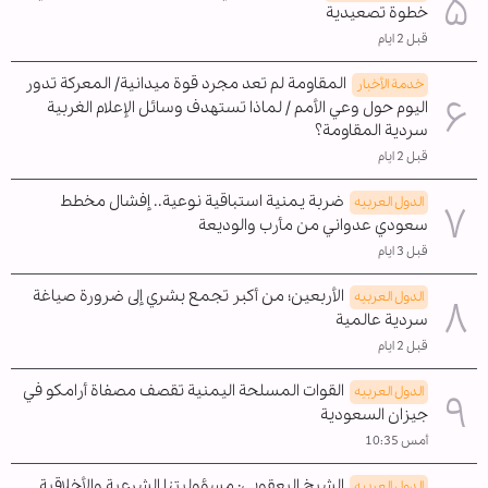
خطوة تصعيدية
قبل 2 ايام
المقاومة لم تعد مجرد قوة ميدانية/ المعركة تدور
خدمة الأخبار
اليوم حول وعي الأمم / لماذا تستهدف وسائل الإعلام الغربية
سردية المقاومة؟
قبل 2 ايام
ضربة يمنية استباقية نوعية.. إفشال مخطط
الدول العربیه
سعودي عدواني من مأرب والوديعة
قبل 3 ايام
الأربعين؛ من أكبر تجمع بشري إلى ضرورة صياغة
الدول العربیه
سردية عالمية
قبل 2 ايام
القوات المسلحة اليمنية تقصف مصفاة أرامكو في
الدول العربیه
جيزان السعودية
أمس 10:35
الشيخ اليعقوبي: مسؤوليتنا الشرعية والأخلاقية
الدول العربیه