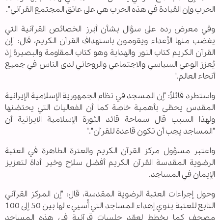
الحرب وإن القيادة في هذه الحرب هي على عاتق المجتمع القرآني".
وفي معرض رده على سؤال بشأن أبرز الخصائص القرآنية التي
يغضب منها الأعداء ويقومون باستهداف القرآن الكريم، قال: "إن
القرآن الكريم كتاب النور والهداية وهو كتاب المقاومة والبصيرة إذ
يُعزز الوعي السياسي والاجتماعي والروحاني لدى الناس في جميع
أنحاء العالم."
واستطرد قائلاً: "إن المسجد في نظام الجمهورية الإسلامية الإيرانية
المقدس يحظى بأهمية خاصة كما أن الفعاليات التي يحتضنها
ولهذا السبب قال سماحة قائد الثورة الإسلامية الایرانیة أن
"المساجد يجب أن تكون قاعدة للقرآن"."
واعتبر مسؤول مركز القرآن الكريم والعترة الطاهرة في العتبة
الرضوية المقدسة القرآن الكريم أفضل سلاح وخير أداة لتعزيز
الإيمان في المساجد.
وحول إجراءات العتبة الرضوية المقدسة، قال: "إن المركز القرآني
التابع للعتبة ينوي إهداء المساجد التي أُسييء لها بين 50 إلى 100
مصحف كما يخطط لعقد جلسات قرآنية في هذه المساجد