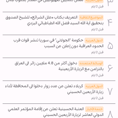
مقتل جنديين صهيونيين في انفجار بجنوب لبنان
الدول العربیه
قبل 2 ايام
التعريف بكتاب «علل الشرائع» للشيخ الصدوق
المواضیع الثقافية
بتحقيق آية الله السيد فضل الله الطباطبائي اليزدي
قبل 2 ايام
حكومة "الجولاني" في سوريا تنشر قوات قرب
الدول العربیه
الحدود العراقية دون إعلان عن السبب
قبل 2 ايام
دخول أكثر من 4.8 ملايين زائر الى العراق
الوسائط المتعدده
بالتزامن مع الزيارة الأربعينية
قبل 3 ايام
كربلاء تعلن عن عدد زوار دخلوا الى المحافظة لأداء
الدول العربیه
زيارة الأربعين الحسيني
قبل 2 ايام
العتبة الحسينية تعلن عن إقامة المؤتمر العلمي
خدمة الأخبار
الدولي العاشر لزيارة الأربعين الحسيني