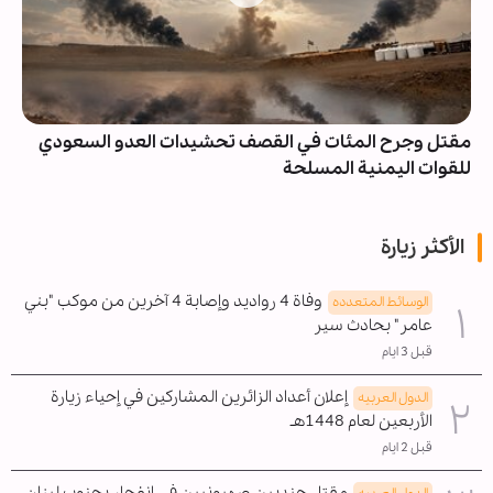
مقتل وجرح المئات في القصف تحشيدات العدو السعودي
للقوات اليمنية المسلحة
الأكثر زيارة
وفاة 4 رواديد وإصابة 4 آخرين من موكب "بني
الوسائط المتعدده
عامر" بحادث سير
قبل 3 ايام
إعلان أعداد الزائرين المشاركين في إحياء زيارة
الدول العربیه
الأربعين لعام 1448هـ
قبل 2 ايام