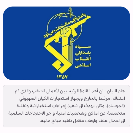
جاء البیان : ان أحد القادة الرئیسیین لأعمال الشغب والذي تم
اعتقاله، مرتبط بالخارج وبجهاز استخبارات الكيان الصهيوني
(الموساد)، وكان يهدف الى تنفيذ إجراءات استخباراتیة وتقنیة
متخصصة عن اماكن وشخصيات امنية و جر الاحتجاجات السلمية
الى اعمال عنف وارهاب مقابل تلقيه مبالغ مالية.