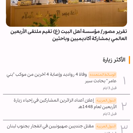
تقرير مصور/ مؤسسة أهل البيت (ع) تقيم ملتقى الأربعين
العالمي بمشاركة أكاديميين وباحثين
الأكثر زيارة
وفاة 4 رواديد وإصابة 4 آخرين من موكب "بني
الوسائط المتعدده
عامر" بحادث سير
قبل 3 ايام
إعلان أعداد الزائرين المشاركين في إحياء زيارة
الدول العربیه
الأربعين لعام 1448هـ
قبل 2 ايام
مقتل جنديين صهيونيين في انفجار بجنوب لبنان
الدول العربیه