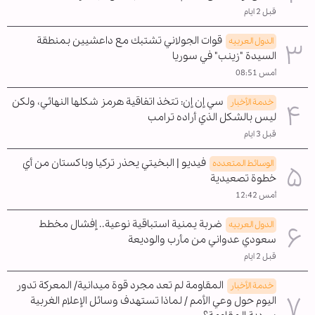
قبل 2 ايام
قوات الجولاني تشتبك مع داعشيين بمنطقة
الدول العربیه
السيدة "زينب" في سوريا
أمس 08:51
سي إن إن: تتخذ اتفاقية هرمز شكلها النهائي، ولكن
خدمة الأخبار
ليس بالشكل الذي أراده ترامب
قبل 3 ايام
فيديو | البخيتي يحذر تركيا وباكستان من أي
الوسائط المتعدده
خطوة تصعيدية
أمس 12:42
ضربة يمنية استباقية نوعية.. إفشال مخطط
الدول العربیه
سعودي عدواني من مأرب والوديعة
قبل 2 ايام
المقاومة لم تعد مجرد قوة ميدانية/ المعركة تدور
خدمة الأخبار
اليوم حول وعي الأمم / لماذا تستهدف وسائل الإعلام الغربية