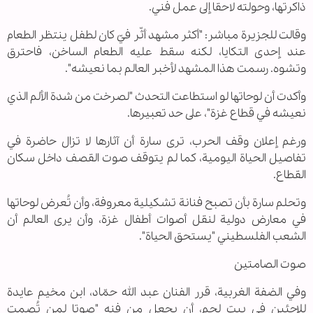
ذاكرتها، وحولته لاحقا إلى عمل فني.
وقالت للجزيرة مباشر: "أكثر مشهد أثّر فيّ كان لطفل ينتظر الطعام
عند إحدى التكايا، لكنه سقط عليه الطعام الساخن، فاحترق
وتشوه. رسمت هذا المشهد لأخبر العالم بما نعيشه".
وأكدت أن لوحاتها لو استطاعت التحدث "لصرخت من شدة الألم الذي
نعيشه في قطاع غزة"، على حد تعبيرها.
ورغم إعلان وقف الحرب، ترى سارة أن آثارها لا تزال حاضرة في
تفاصيل الحياة اليومية، كما لم يتوقف صوت القصف داخل سكان
القطاع.
وتحلم سارة بأن تصبح فنانة تشكيلية معروفة، وأن تُعرض لوحاتها
في معارض دولية لنقل أصوات أطفال غزة، وأن يرى العالم أن
الشعب الفلسطيني "يستحق الحياة".
صوت الصامتين
وفي الضفة الغربية، قرر الفنان عبد الله حمّاد، ابن مخيم عايدة
للاجئين في بيت لحم، أن يجعل من فنه "صوتا لمن تُصمت