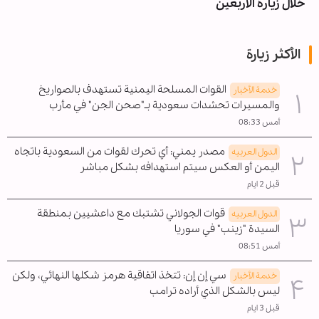
خلال زيارة الأربعين
الأكثر زيارة
القوات المسلحة اليمنية تستهدف بالصواريخ
خدمة الأخبار
والمسيرات تحشدات سعودية بـ"صحن الجن" في مأرب
أمس 08:33
مصدر يمني: أي تحرك لقوات من السعودية باتجاه
الدول العربیه
اليمن أو العكس سيتم استهدافه بشكل مباشر
قبل 2 ايام
قوات الجولاني تشتبك مع داعشيين بمنطقة
الدول العربیه
السيدة "زينب" في سوريا
أمس 08:51
سي إن إن: تتخذ اتفاقية هرمز شكلها النهائي، ولكن
خدمة الأخبار
ليس بالشكل الذي أراده ترامب
قبل 3 ايام