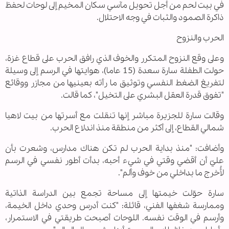
في بيت لحم من أجل تحويل مآسي سكان المخيم إلى لوحات لحفظ
ذاكرة الصمود والثبات في وجه الاحتلال.
الحرب والنزوح
وعلى وقع النزوح المتكرر والخوف الذي رافق الحرب على قطاع غزة،
حولت الطفلة سارة سعدة (15 عاما)، هوايتها في الرسم إلى وسيلة
لتفريغ الضغط النفسي وتوثيق ما رأته بعينيها من مجازر ووقائع
"تفوق قدرة العقل البشري على التخيل"، كما قالت.
وقالت سارة للجزيرة مباشر إنها تنقلت مع أسرتها من بيت لاهيا
شمالي القطاع، إلى أكثر من منطقة منذ اندلاع الحرب.
وأضافت: "منذ بداية الحرب لم تكن هناك مدارس، وشعرت بأن
عليّ أن أقضي وقتي في شيء أحبه، بدأت أطور نفسي في الرسم
لأُخرج ما بداخلي من خوف وألم".
سارة حوّلت خيمتها إلى مساحة تجمع بين الدراسة الذاتية
وممارسة شغفها الفني، قائلة: "كنت أدرس وحدي داخل الخيمة،
وأرسم في الوقت نفسه. اللوحات أصبحت طريقتي في الاستمرار،