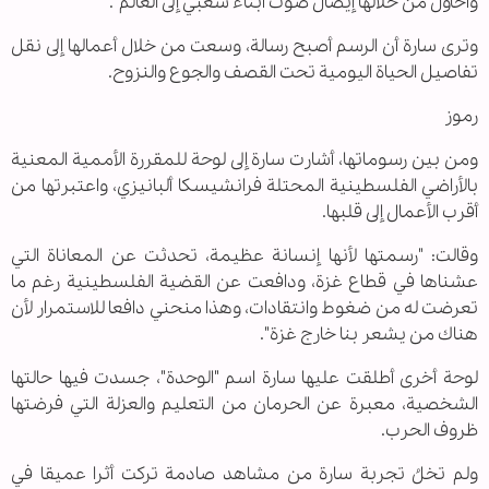
وأحاول من خلالها إيصال صوت أبناء شعبي إلى العالم".
وترى سارة أن الرسم أصبح رسالة، وسعت من خلال أعمالها إلى نقل
تفاصيل الحياة اليومية تحت القصف والجوع والنزوح.
رموز
ومن بين رسوماتها، أشارت سارة إلى لوحة للمقررة الأممية المعنية
بالأراضي الفلسطينية المحتلة فرانشيسكا ألبانيزي، واعتبرتها من
أقرب الأعمال إلى قلبها.
وقالت: "رسمتها لأنها إنسانة عظيمة، تحدثت عن المعاناة التي
عشناها في قطاع غزة، ودافعت عن القضية الفلسطينية رغم ما
تعرضت له من ضغوط وانتقادات، وهذا منحني دافعا للاستمرار لأن
هناك من يشعر بنا خارج غزة".
لوحة أخرى أطلقت عليها سارة اسم "الوحدة"، جسدت فيها حالتها
الشخصية، معبرة عن الحرمان من التعليم والعزلة التي فرضتها
ظروف الحرب.
ولم تخلُ تجربة سارة من مشاهد صادمة تركت أثرا عميقا في