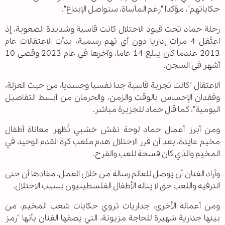
حكاياتهم"، مؤكدا "رغم المأساة، سنواصل الإبداع".
رحلة حماد تحت قيود الاحتلال كانت قاسية وشديدة الصعوبة، إذ
اعتُقل 4 مرات إداريا دون أي تهم رسمية، بدأت الاعتقالات عام
2013 عندما كان يبلغ 14 عاما، وآخرها في عام 2023 وقضى 10
أشهر في السجن.
الاعتقال "كانت تجربة قاسية جدا نفسيا وجسديا، من حيث العزلة،
وفقدان الإحساس بالوقت والزمن، والحرمان من أبسط التفاصيل
اليومية"، كما قال حماد للجزيرة مباشر.
ومن أبرز أعمال حماد لوحة نقش خشبي تُظهر معاناة أطفال
مخيم عايدة، بعد أن قرر الاحتلال هدم ملعب كرة القدم الوحيد في
المخيم والذي كان فسحة للعب والفرح.
وأراد الفنان أن يوصل للعالم رسالة من خلال العمل، مفادها أن حتى
الترفيه واللعب حق لا يناله الأطفال الفلسطينيون بسبب الاحتلال.
ومن أعماله الأخرى، جداريات تروي حكايات شعب المخيم، من
بينها جدارية شهيرة للحاجة مزيونة، التي يصفها الفنان بأنها "رمز