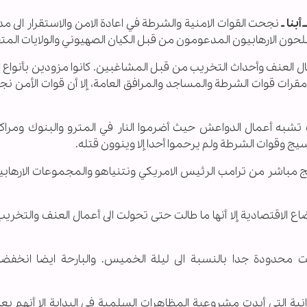
أبنا ـ
نجحت القوات الامنية والشرطة في اعادة الامن والاستقرار الى مد
لحون الارهابيون المدعومون من قبل الكيان الصهيوني والولايات المت
 العنف وأحداث التخريب من قبل المشاغبين. كانوا مزودين بأنواع ا
قرات قوات الشرطة والمساجد والمرافق العامة، إلا أن قوات الأمن 
شبه أعمال الدواعش حيث أضرموا النار في المترو والبنوك ومراكز
ج وقوات الشرطة ولم يرحموا أحدا إلا وينوون قتله.
 مباشر من ترامب الرئيس الامريكي ونتنياهو والمجموعات الارهابية
 الاقتصادية إلا أنها ما طالت حتى تحولت الى أعمال العنف والتخري
ت محدودة جدا بالنسبة الى ليلة الخميس. والبارحة ايضا انخف
نية التي أيدت مشروعية المظاهرات السلمية في البداية إلا أنهم بع