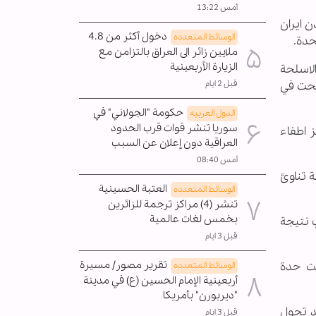
أمس 13:22
ن ايران
دخول أكثر من 4.8
الوسائط المتعدده
حدة.
ملايين زائر الى العراق بالتزامن مع
الزيارة الأربعينية
لاسلحة
قبل 2 ايام
نجحت في
حكومة "الجولاني" في
الدول العربیه
سوريا تنشر قوات قرب الحدود
 اطفاء
العراقية دون إعلان عن السبب
أمس 08:40
 تناوئ
العتبة الحسينية
الوسائط المتعدده
تنشر (4) مراكز ترجمة للزائرين
بخمس لغات عالمية
ب نتيجة
قبل 3 ايام
تقرير مصور/ مسيرة
ضت حدة
الوسائط المتعدده
أربعينية الإمام الحسين (ع) في مدينة
"ديربورن" بأمريكا
د تحول
قبل 3 ايام