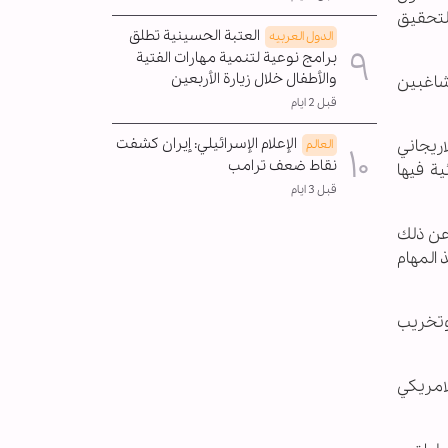
لتحقيق
العتبة الحسينية تطلق
الدول العربیه
برامج نوعية لتنمية مهارات الفتية
والأطفال خلال زيارة الأربعين
شاغبين
قبل 2 ايام
الإعلام الإسرائيلي: إيران کشفت
اريجاني
العالم
نقاط ضعف ترامب
ة فيها
قبل 3 ايام
ضلا عن ذلك
 المهام
وتخريب
امريكي