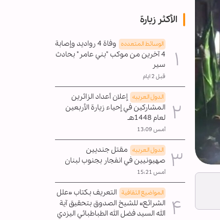
الأكثر زيارة
وفاة 4 رواديد وإصابة
الوسائط المتعدده
4 آخرين من موكب "بني عامر" بحادث
سير
قبل 2 ايام
إعلان أعداد الزائرين
الدول العربیه
المشاركين في إحياء زيارة الأربعين
لعام 1448هـ
أمس 13:09
مقتل جنديين
الدول العربیه
صهيونيين في انفجار بجنوب لبنان
أمس 15:21
التعريف بكتاب «علل
المواضیع الثقافية
الشرائع» للشيخ الصدوق بتحقيق آية
الله السيد فضل الله الطباطبائي اليزدي