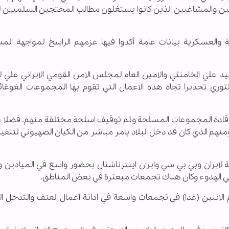
تجين والمشاغبين الذين كانوا يستغلون مطالب المحتجين السلميين 
 والعسكرية بيانات عامة أكدوا فيها عزمهم الراسخ لمواجهة الم
يد علي الخامنئي والامين العام لمجلس الامن القومي الايراني علي ل
وري تحذيرا تجاه هذه الاعمال التي تقوم بها المجموعات الغوغائي
سبت، تم اعتقال أكثر من 200 قائد من قادة المجموعات المسلحة وتم توقيف اسلحة مختلفة منهم. ف
هم الذي كان قد دخل البلاد بامر مباشر من الكيان الصهيوني لتنفيذ
لايران وبي بي سي وايران اينترناشنال بحضور واسع في الميادين 
يش في الهدوء وكان هناك تجمعات مبعثرة في بعض المناطق.
الاثنين (غدا) فی تجمعات واسعة في ادانة أعمال العنف والتدخل ال