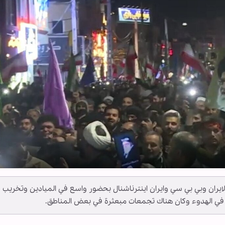
ايران وبي بي سي وايران اينترناشنال بحضور واسع في الميادين وتخريب
عيش في الهدوء وكان هناك تجمعات مبعثرة في بعض المناطق.