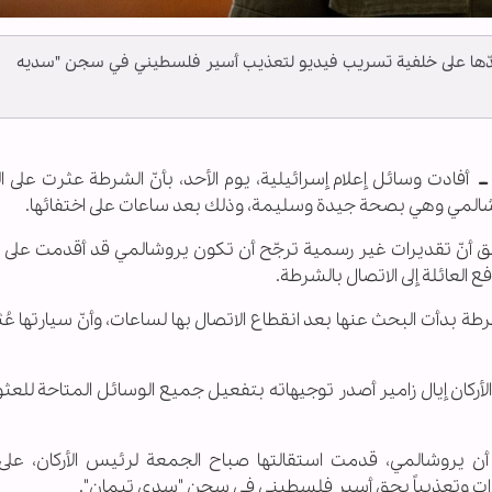
ضدّها على خلفية تسريب فيديو لتعذيب أسير فلسطيني في سجن "سديه
 ــ
أفادت وسائل إعلام إسرائيلية، يوم الأحد، بأنّ الشرطة عثرت على 
وشالمي وهي بصحة جيدة وسليمة، وذلك بعد ساعات على اختفائها.
 في وقت سابق أنّ تقديرات غير رسمية ترجّح أن تكون يروشالمي قد أقدمت على ا
فع العائلة إلى الاتصال بالشرطة.
ة بدأت البحث عنها بعد انقطاع الاتصال بها لساعات، وأنّ سيارتها عُث
أركان إيال زامير أصدر توجيهاته بتفعيل جميع الوسائل المتاحة للعثو
ن يروشالمي، قدمت استقالتها صباح الجمعة لرئيس الأركان، على
ءات وتعذيباً بحق أسير فلسطيني في سجن "سدي تيمان".