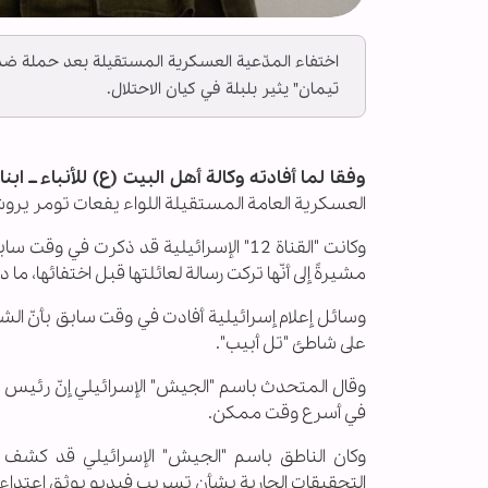
اختفاء المدّعية العسكرية المستقيلة بعد حملة 
تيمان" يثير بلبلة في كيان الاحتلال.
وفقا لما أفادته وكالة أهل البيت (ع) للأنباء ــ ابنا
العسكرية العامة المستقيلة اللواء يفعات تومر ير
وكانت "القناة 12" الإسرائيلية قد ذكرت
مشيرةً إلى أنّها تركت رسالة لعائلتها قبل اختفائها، ما د
وسائل إعلام إسرائيلية أفادت في وقت سابق بأنّ الشرط
على شاطئ "تل أبيب".
وقال المتحدث باسم "الجيش" الإسرائيلي إنّ رئيس ال
في أسرع وقت ممكن.
وكان الناطق باسم "الجيش" الإسرائيلي قد كشف أ
التحقيقات الجارية بشأن تسريب فيديو يوثق اعتدا