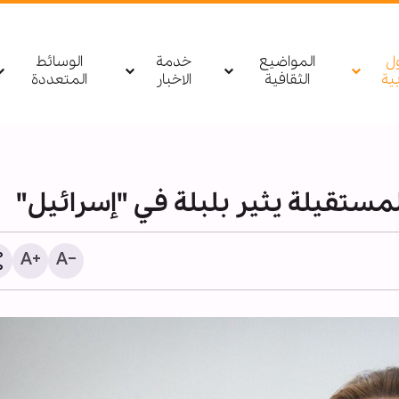
ول
المواضيع
خدمة
الوسائط
بیة
الثقافية
الاخبار
المتعددة
مستقيلة يثير بلبلة في "إسرائيل"
1255 شهيدا منذ وقف النار في غزة