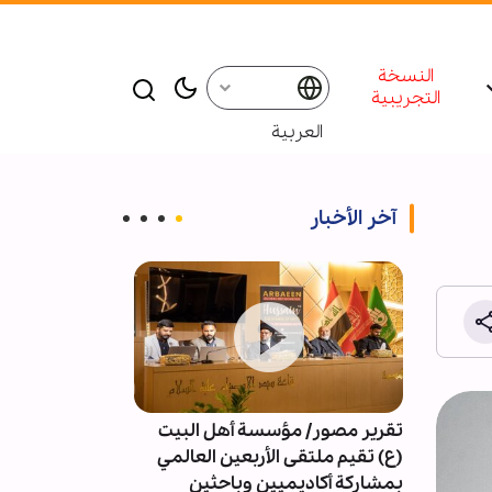
النسخة
التجريبية
العربية
آخر الأخبار
تقرير مصور/ مؤسسة أهل البيت
4091 خرقا 
(ع) تقيم ملتقى الأربعين العالمي
النار في غزة
بمشاركة أكاديميين وباحثين