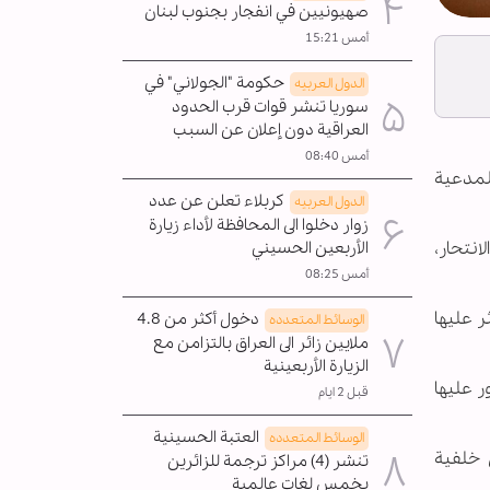
صهيونيين في انفجار بجنوب لبنان
أمس 15:21
حكومة "الجولاني" في
الدول العربیه
سوريا تنشر قوات قرب الحدود
العراقية دون إعلان عن السبب
أمس 08:40
المدعية
كربلاء تعلن عن عدد
الدول العربیه
زوار دخلوا الى المحافظة لأداء زيارة
لانتحار،
الأربعين الحسيني
أمس 08:25
ر عليها
دخول أكثر من 4.8
الوسائط المتعدده
ملايين زائر الى العراق بالتزامن مع
الزيارة الأربعينية
ر عليها
قبل 2 ايام
العتبة الحسينية
الوسائط المتعدده
 خلفية
تنشر (4) مراكز ترجمة للزائرين
بخمس لغات عالمية