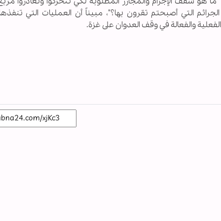
ً: "ما هو سقف الإجرام والمجازر المطلوبة لكي تتحركوا وتغادروا مرب
ائم التي أصبحتم تقرون بها؟"، مبيناً أن العمليات التي تنفذها 
فعلية والفعالة في وقف العدوان على غزة.