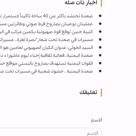
اخبار ذات صله
صعدة تحتشد بأكثر من 40 ساحة تأكيداً لاستمرار نصرة الشعب الفلسطيني
عملیتان نوعيتان بصاروخ فرط صوتي وطائرتين مسي
كتيبة جنين توقع قوة صهيونية بكمين مركب في الي
مسيرات في صعدة تحت شعار"نصرة لغزة.. مسيراتن
السيد الحوثي: عدوان الكيان الصهيوني لعامين هو الأك
صعدة اليمنية..فعالية ثقافية إحياء ليوم عاشوراء ذ
القوات اليمنية تستهدف بصاروخ باليستي مواقع حس
صعدة اليمنية.. حشود شعبية في مسيرات تحت شعار "م
تعليقك
الاسم