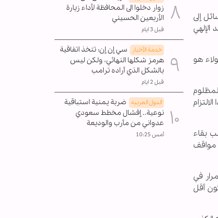
زوار دخلوا الى المحافظة لأداء زيارة
ئل إلى
الأربعين الحسيني
 الإلهي
قبل 3 ايام
سي إن إن: تتخذ اتفاقية
خدمة الأخبار
ولاء هو
هرمز شكلها النهائي، ولكن ليس
بالشكل الذي أراده ترامب
قبل 2 ايام
لمظلوم
لالتزام
ضربة يمنية استباقية
الدول العربیه
نوعية.. إفشال مخطط سعودي
عدواني من مأرب والوديعة
ب بقاء
أمس 10:25
 مواقف
رار في
ون أقل