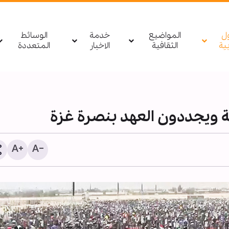
ول
المواضيع
خدمة
الوسائط
بیة
الثقافية
الاخبار
المتعددة
ليس المال وحده.. ما السب
وراء مغادرة أهم مهندسي 