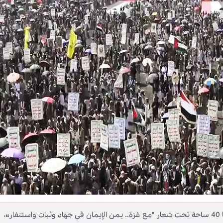
شهدت صعدة مسيرات جماهيرية حاشدة احتضنتها 40 ساحة تحت شعار "مع غزة.. يمن الإيمان في جهاد وثبات واستنفار»،