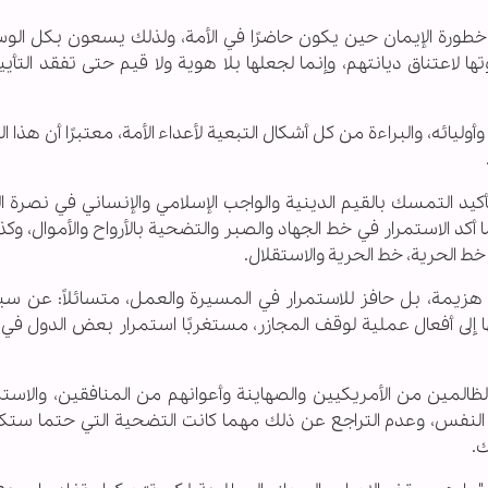
 خطورة الإيمان حين يكون حاضرًا في الأمة، ولذلك يسعون بكل الوسا
ا لاعتناق ديانتهم، وإنما لجعلها بلا هوية ولا قيم حتى تفقد التأييد
أوليائه، والبراءة من كل أشكال التبعية لأعداء الأمة، معتبرًا أن هذا ال
د التمسك بالقيم الدينية والواجب الإسلامي والإنساني في نصرة ا
د الاستمرار في خط الجهاد والصبر والتضحية بالأرواح والأموال، وكذا ا
خط الحرية، خط الحرية والاستقلال.
ي هزيمة، بل حافز للاستمرار في المسيرة والعمل، متسائلاً: عن سب
ا إلى أفعال عملية لوقف المجازر، مستغربًا استمرار بعض الدول في
المين من الأمريكيين والصهاينة وأعوانهم من المنافقين، والاستم
 النفس، وعدم التراجع عن ذلك مهما كانت التضحية التي حتما ستك
ك.