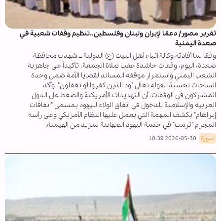
تقرير مصور/ دعمًا لإيران ولبنان وفلسطين..تنظيم وقفات شعبية في
صعدة اليمنية
وفقا لما أفادته وكالة أنباء أهل البيت (ع) الدولية ــ شهدت محافظة
صعدة، اليوم، وقفات حاشدة عقب صلاة الجمعة، تأكيداً على جاهزية
الشعب اليمني واستمرار موقفه المساند لقضايا الأمة ضمن وحدة
الساحات تجسيدًا لقوله تعالى "ود الذين كفروا لو تغفلون". وأكد
المشاركون في الوقفات، أن التهديدات الأمريكية والضغط على الدول
العربية والإسلامية للدخول في اتفاق الولاء لليهود بمسمى "اتفاقات
إبراهام" يكشف المهمة التي يعمل عليها النظام الأمريكي وعلى رأسه
المجرم "ترمب" في خدمة اليهود الصهاينة لمزيد من الهيمنة.
صورة
2026-05-30 10:39