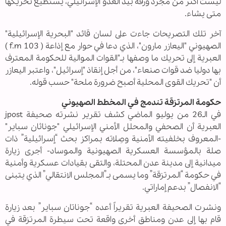
ليست أكثر من مجرد ورقة بيد العدو الإسرائيلي، يستطيع تحريكها
متى يشاء.
آخر تلك التصريحات جاءت على لسان قائد "البحرية الإسرائيلية"
الصهيوني "اليعازر مارون"، الذي دعا في حوار مع إذاعة ( f.m 103 )
العبرية إلى تحريك ما وصفها بـ"القوات الموالية للحكومة المعترف
بها دوليا ضد قوات صنعاء"، من أجل إنقاذ "إسرائيل"، واعتبر اليعازر
أن "تحريك القوى المحلية أصبح ضرورة ملحة" حسب قوله.
حكومة المرتزقة تندمج في المخطط الصهيوني
في الـ26 من يوليو الماضي كشف تقرير نشرته صحيفة jpost
العبرية أن الصحفي والمحلل الأمني الإسرائيلي "جوناثان سباير"
-المعروف بخلفيته الأمنية وصِلاته بمراكز بحث “إسرائيلية” ذات
صلة بالمؤسسة العسكرية الصهيونية والموساد- أجرى زيارة
ميدانية إلى مدينة عدن المحتلة، والتقى بقيادات عسكرية وأمنية
في حكومة “المرتزقة” وما يسمى بـ”المجلس الانتقالي” الذي يتبنى
“الانفصال” بدعم إماراتي.
ونشرت الصحيفة العبرية تقريراً أعده “جوناتان سباير” بعد زيارة
قام بها إلى عدن ومناطق أخرى واقعة تحت سيطرة المرتزقة في