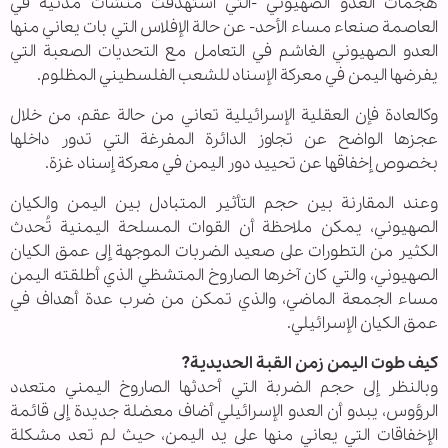
هجمات العدو الصهيوني -التي استهدفت منشآت مدنية في
العاصمة صنعاء مساء الأحد- عن حالة الإفلاس التي بات يعاني منها
العدو الصهيوني الغاشم في التعامل مع التحديات الصعبة التي
يفرضها اليمن في معركة الإسناد للشعب الفلسطيني المظلوم.
وكالعادة فإن العقلية الإسرائيلية تعاني من حالة عقم، من خلال
عجزها الواضح عن تجاوز الدائرة المفرغة التي تدور داخلها
بخصوص إخفاقها عن تحييد دور اليمن في معركة إسناد غزة.
وعند المقارنة بين حجم التأثير المتبادل بين اليمن والكيان
الصهيوني، يمكن ملاحظة أن القوات المسلحة اليمنية تُحدث
الكثير من التطورات على صعيد الضربات الموجهة إلى عمق الكيان
الصهيوني، والتي كان آخرها الصاروخ المتشظي الذي أطلقته اليمن
مساء الجمعة الماضي، والذي تمكن من ضرب عدة أهداف في
عمق الكيان الإسرائيلي.
كيف طوت اليمن زمن القبة الحديدية?
وبالنظر إلى حجم الضربة التي أحدثها الصاروخ اليمني متعدد
الرؤوس، يبدو أن العدو الإسرائيلي أضاف معضلة جديدة إلى قائمة
الإخفاقات التي يعاني منها على يد اليمن، حيث لم تعد مشكلة