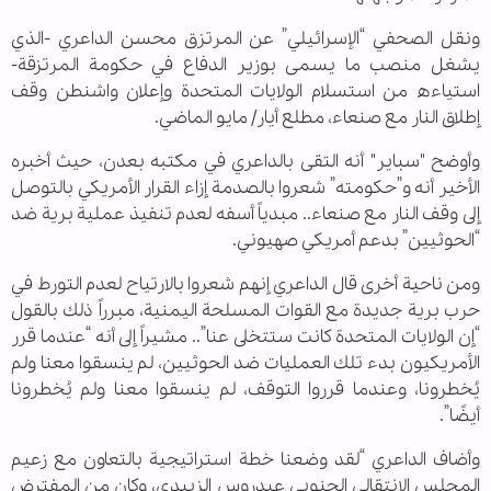
ونقل الصحفي “الإسرائيلي” عن المرتزق محسن الداعري -الذي
يشغل منصب ما يسمى بوزير الدفاع في حكومة المرتزقة-
استياءه من استسلام الولايات المتحدة وإعلان واشنطن وقف
إطلاق النار مع صنعاء، مطلع أيار/ مايو الماضي.
وأوضح "سباير" أنه التقى بالداعري في مكتبه بعدن، حيث أخبره
الأخير أنه و”حكومته” شعروا بالصدمة إزاء القرار الأمريكي بالتوصل
إلى وقف النار مع صنعاء.. مبدياً أسفه لعدم تنفيذ عملية برية ضد
“الحوثيين” بدعم أمريكي صهيوني.
ومن ناحية أخرى قال الداعري إنهم شعروا بالارتياح لعدم التورط في
حرب برية جديدة مع القوات المسلحة اليمنية، مبرراً ذلك بالقول
“إن الولايات المتحدة كانت ستتخلى عنا”.. مشيراً إلى أنه “عندما قرر
الأمريكيون بدء تلك العمليات ضد الحوثيين، لم ينسقوا معنا ولم
يُخطرونا، وعندما قرروا التوقف، لم ينسقوا معنا ولم يُخطرونا
أيضًا”.
وأضاف الداعري “لقد وضعنا خطة استراتيجية بالتعاون مع زعيم
المجلس الانتقالي الجنوبي عيدروس الزبيدي، وكان من المفترض