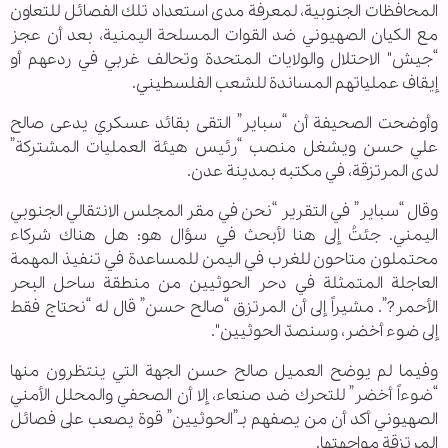
المحافظات الجنوبية، لمعرفة مدى استعداد تلك الفصائل للتعاون
مع الكيان الصهيوني ضد القوات المسلحة اليمنية، بعد أن عجز
“جيش" الاحتلال والولايات المتحدة وتحالف غربي في ردعهم أو
إيقاف عملياتهم المساندة للشعب الفلسطيني.
وأوضحت الصحيفة أن “سباير” التقى بقائد عسكري يدعى صالح
علي حسن ويشغل منصب “رئيس هيئة العمليات المشتركة”
لدى المرتزقة، في مكتبه بمدينة عدن.
وقال “سباير” في التقرير “نحن في مقر المجلس الانتقالي الجنوبي
اليمني. جئتُ إلى هنا لأبحث في سؤال هو: هل هناك شركاء
محتملون متاحون للغرب في اليمن للمساعدة في تنفيذ المهمة
العاجلة المتمثلة في دحر الحوثيين من منطقة ساحل البحر
الأحمر?”. مشيراً إلى أن المرتزق “صالح حسن” قال له “نحتاج فقط
إلى ضوء أخضر، وسنصدّ الحوثيين".
وفيما لم يوضح العميل صالح حسن الجهة التي ينتظرون منها
“ضوءاً أخضر” للتحرك ضد صنعاء، إلا أن الصحفي والمحلل الأمني
الصهيوني أكد أن من يصفهم بـ”الحوثيين” قوة يصعب على فصائل
المرتزقة مواجهتها.