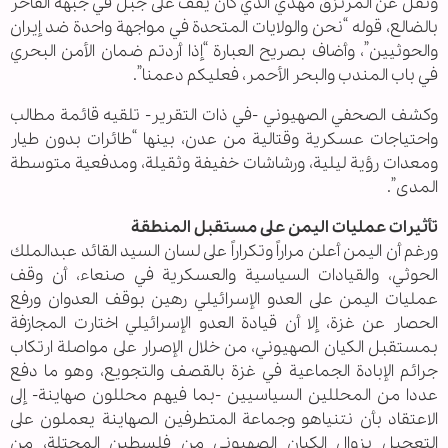
ونقل عن المرتزق مهدي الذي كان يقف على جبل في جبهة الفاخر
بالضالع، قوله “نحن والولايات المتحدة في مواجهة واحدة ضد إيران
والحوثيين”، وأضاف بصريح العبارة “إذا أردتم ضمان الأمن البحري
في باب المندب والبحر الأحمر، فعليكم دعمنا”.
وكشف الصحفي الصهيوني -في ذات التقرير- تلقيه قائمة مطالب
واحتياجات عسكرية وقتالية من عدن، بينها “طائرات بدون طيار
ومعدات رؤية ليلية، ورشاشات خفيفة وثقيلة، ومدفعية متوسطة
المدى”.
تأثيرات عمليات اليمن على مستقبل المنطقة
ورغم أن اليمن أعلن مراراً وتكراراً على لسان السيد القائد عبدالملك
الحوثي، والقيادات السياسية والعسكرية في صنعاء، أن وقف
عمليات اليمن على العدو الإسرائيلي رهين بوقف العدوان ورفع
الحصار عن غزة، إلا أن قيادة العدو الإسرائيلي اختارت المجازفة
بمستقبل الكيان الصهيوني، من خلال الإصرار على مواصلة ارتكاب
جرائم الإبادة الجماعية في غزة بالقصف والتجويع، وهو ما دفع
عددا من المحللين السياسيين -بما فيهم محللون صهاينة- إلى
الاعتقاد بأن نتنياهو وجماعة المتطرفين الصهاينة يعملون على
التعجيل بزوال الكيان الصهيوني من فلسطين المحتلة، من