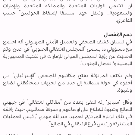
أن تشمل الولايات المتحدة والمملكة المتحدة والإمارات
والسعودية… ونبذل جهدا منسقا لإسقاط الحوثيين” حسب
الداعري.
دعم الانفصال
في السياق كشف الصحفي والعميل الأمني الصهيوني أنه اجتمع
مع مسؤولي ما يسمى “المجلس الانتقالي الجنوبي” في عدن، وتم
الحديث عن رؤية المجلس الموالي للإمارات في تفتيت الجمهورية
اليمنية و"انفصال الجنوب”.
ولم يكتفِ المرتزقة بفتح مكاتبهم للصحفي “الإسرائيلي”، بل
أخذوه في جولة ميدانية إلى عدد من الجبهات بمحافظتي الضالع
وشبوة.
وقال "سباير" إنه التقى بعدد من “مقاتلي الانتقالي” في جبهتي
الضالع وشبوة للاطلاع على أوضاعهم ومعرفة مطالبهم، حيث رافقه
في تلك الزيارة المرتزق العميد عبدالله مهدي “رئيس العمليات
المشتركة ورئيس فرع الانتقالي في الضالع”.