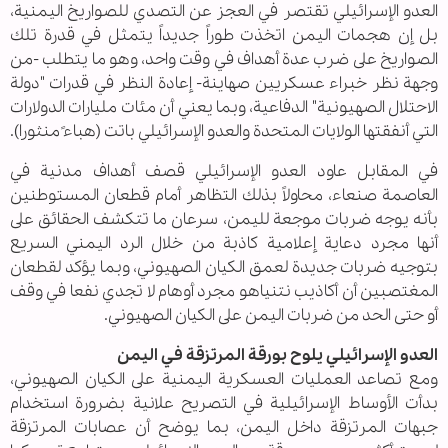
العدو الإسرائيلي تقتصر في العجز عن التصدي للصواريخ اليمنية،
بل إن هجمات اليمن اتخذت طوراً جديداً يتمثل في قدرة تلك
الصواريخ على ضرب عدة أهداف في وقت واحد، وهو ما يتطلب -من
وجهة نظر خبراء عسكريين صهاينة- إعادة النظر في قدرات "دولة
الاحتلال الصهيونية" الدفاعية، وبما يعني أن مئات مليارات الدولارات
التي أنفقتها الولايات المتحدة والعدو الإسرائيلي باتت (هباءً منثورا).
في المقابل عاود العدو الإسرائيلي قصف أهداف مدنية في
العاصمة صنعاء، محاولاً بذلك التظاهر أمام قطعان المستوطنين
بأنه يوجه ضربات موجعة لليمن، سرعان ما تتكشف الحقائق على
أنها مجرد دعاية إعلامية كاذبة من خلال الرد اليمني السريع
بتوجيه ضربات جديدة لعمق الكيان الصهيوني، وبما يؤكد لقطعان
المغتصبين أن أكاذيب نتنياهو مجرد أوهام لا تجدي نفعا في وقف
أو حتى الحد من ضربات اليمن على الكيان الصهيوني.
العدو الإسرائيلي يلوح بورقة المرتزقة في اليمن
ومع تصاعد العمليات العسكرية اليمنية على الكيان الصهيوني،
بدأت الأوساط الإسرائيلية في التصريح علانية بضرورة استخدام
جبهات المرتزقة داخل اليمن، بما يوضح أن عصابات المرتزقة