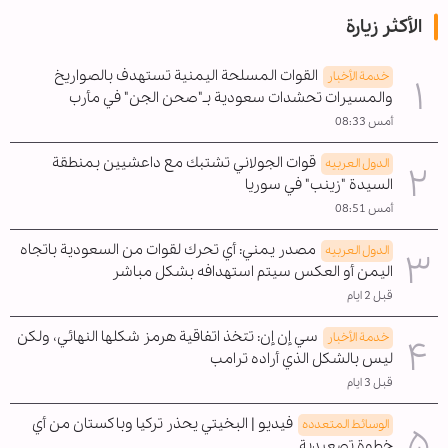
الأكثر زيارة
القوات المسلحة اليمنية تستهدف بالصواريخ
خدمة الأخبار
والمسيرات تحشدات سعودية بـ"صحن الجن" في مأرب
أمس 08:33
قوات الجولاني تشتبك مع داعشيين بمنطقة
الدول العربیه
السيدة "زينب" في سوريا
أمس 08:51
مصدر يمني: أي تحرك لقوات من السعودية باتجاه
الدول العربیه
اليمن أو العكس سيتم استهدافه بشكل مباشر
قبل 2 ايام
سي إن إن: تتخذ اتفاقية هرمز شكلها النهائي، ولكن
خدمة الأخبار
ليس بالشكل الذي أراده ترامب
قبل 3 ايام
فيديو | البخيتي يحذر تركيا وباكستان من أي
الوسائط المتعدده
خطوة تصعيدية