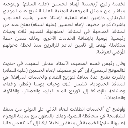
لخدمة زائري أربعينية الإمام الحسين (عليه السلام)، وبتوجيه
مباشر من ممثل المرجعية الدينية العليا الشيخ عبد المهدي
الكربلائي، والامين العام للعتبة الاستاذ حسن رشيد العبايجي،
باشرت كوادر مضيف الإمام الحسين (عليه السلام) بفتح عدد من
المنافذ الخدمية في المنافذ الحدودية، لتقديم ثلاث وجبات
رئيسية يوميا، بالإضافة الخدمات الأخرى، وذلك ضمن خطة
متكاملة تهدف إلى تأمين الدعم للزائرين منذ لحظة دخولهم
الأراضي العراقية.
وقال رئيس قسم المضيف الأستاذ عدنان النقيب، في حديث
لـ(الموقع الرسمي)، إن “كوادر مضيف الإمام الحسين (عليه السلام)
باشرت بفتح عدة منافذ لتوزيع الطعام والخدمات المرافقة في
المنافذ الحدودية، تشمل ثلاث وجبات يوميا (إفطار، وغداء،
وعشاء)، بالإضافة إلى توزيع الماء البارد، والعصائر، والفاكهة،
والحلويات”.
وأوضح أن “الخدمات انطلقت للعام الثاني على التوالي من منفذ
الشلامجة في محافظة البصرة، وذلك بالتعاون مع مدينة الزهراء
(عليها السلام) الخدمية في منفذ زرباطية"، لافتا إلى أننا "نعمل حاليا