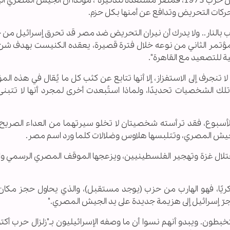
واختتم عبود حديثه بالتحذير من أن "من ينسى درس حرب 1973، فمصر مستعدة لتذكيره"، مؤكدا أن الجيش المص
 تحركات التحريض وتدافع عن أمنها بكل حزم
.
لعب بالنار.. ولا يدرك أن نيران التحريض ضد مصر قد تحرق ‏إسرائيل من 
 هو المؤتمر الثاني من نوعه خلال فترة ‏قصيرة، يعقده الكنيست بهدف 
ة ‏للتصعيد مع القاهرة
."‎
ا تنجرف إلى الاستفزاز، إلا أنها تتابع عن كثب كل ما يُقال في هذه الم
 تلك الشخصيات تحديدًا، ولماذا استُبعدت أخرى لمجرد أنها لا تتبن
ا الأسبوع، فقد ترأسته شخصيتان لا تخلو سيرتهما من العداء الصريح
الجيش المصري، وتتلبسها هلاوس وضلالات كلما ورد اسم ‏مصر
.
لاحتلال غزة وتهجير الفلسطينيين، ويزعجها الموقف المصري الرسمي و
كريًا، فهو الهارب من حزب (يوجد مستقبل)، والذي يحاول حجز مكان 
جرّ إسرائيل إلى هزيمة جديدة على يد الجيش ‏المصري
"‎.‎
بطون. ويبدو أنهم نسوا أن ما وصفه الإسرائيليون بـ"زلزال ‏حرب أكت