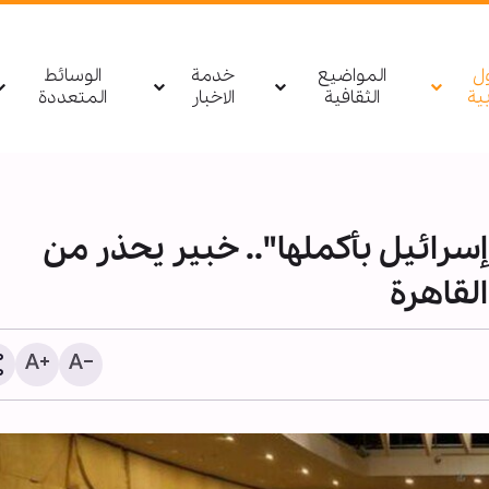
ول
المواضيع
خدمة
الوسائط
بیة
الثقافية
الاخبار
المتعددة
سرائيل بأكملها".. خبير يحذر من
لقاهرة
الأربعين الحسيني؛ منصة ع
لنشر الثقافة القرآنية