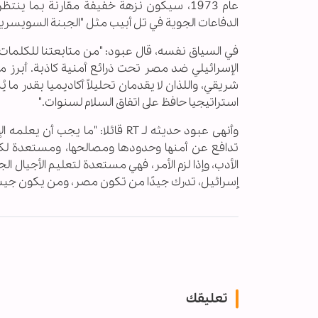
عام 1973، سيكون نزهة خفيفة مقارنة بما
الدفاعات الجوية في تل أبيب مثل "الجبنة السويسرية
في السياق نفسه، قال عبود: "من متابعتنا للكلمات ا
الإسرائيلي ضد مصر تحت ذرائع أمنية كاذبة
.‎
‏ أبرز
شريقي، واللذان لا يقدمان تحليلاً أكاديميا بقدر م
استراتيجيا حافظ على اتفاق السلام ‏لسنوات
"‎.‎
وأنهى عبود حديثه لـ
RT
قائلا: "ما يجب أن يعلمه 
تدافع ‏عن أمنها وحدودها ومصالحها، ومستعدة لك
الأدب، وإذا لزم الأمر، فهي مستعدة لتعليم الأجيال ال
إسرائيل، تدرك جيدًا من تكون مصر، ومن يكون جيشها
تعليقك