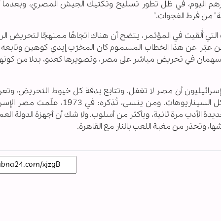
 ينتظرهم اليوم، في ظل تطور تسليح وتكتيك ‏الجيش المصري، وبعدما
" من فرط ‏الفجوات
"‎.‎
لتي أُلقيت في المؤتمر، يتضح أن هناك اتجاهًا ممنهجًا لتحريض ‏الرأ
 من عبّر عن هذا الخطاب المسموم كان ‏المخرّب إيدي كوهين وتابعه 
ا يُسهمان في ‏تحريض مباشر على مصر، وتصويرها كعدو، بدلا من كونه
الإسرائيليون أن مصر لا تغفل. وتتابع بدقة كل خيوط التحريض، وتع
ل السيناريوهات
.‎
‏ ومن ينسى، نُذكره
:‎
‏ في 1973، علّمت مصر ‏الإ
جديدة الأدب مرة ثانية، وبأكثر من ‏أسلوب
.‎
‏ ولا شك أن أجهزة الدولة الع
، ‏وتحذر من مغبة اللعب بالنار مع القاهرة
.