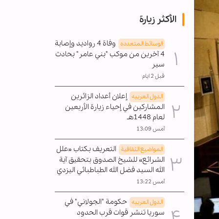
الأكثر زيارة
وفاة 4 رواديد وإصابة
الوسائط المتعدده
4 آخرين من موكب "بني عامر" بحادث
سير
قبل 2 ايام
إعلان أعداد الزائرين
الدول العربیه
المشاركين في إحياء زيارة الأربعين
لعام 1448هـ
أمس 13:09
التعريف بكتاب «علل
المواضیع الثقافية
الشرائع» للشيخ الصدوق بتحقيق آية
الله السيد فضل الله الطباطبائي اليزدي
أمس 13:22
حكومة "الجولاني" في
الدول العربیه
سوريا تنشر قوات قرب الحدود