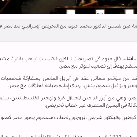
 بجامعة عين شمس الدكتور محمد عبود، من التحريض الإسرائيلي ضد مصر ف
 أبنا ــ
قال عبود في تصريحات لـ
RT
إن الكنيست "يلعب بالنار"، مشيرا
منظم يهدف إلى تصعيد التوتر مع مصر
.
 فقط من مؤتمر مماثل عقد في أبريل الماضي بمشاركة شخصيات 
بن جفير وبزائيل سموتريتش، بهدف إعادة صياغة العلاقات مع مصر
.
 لمصر، وهي من أبرز الداعين لاحتلال غزة وتهجير الفلسطينيين، بين
 مكانة في اليمين المتطرف عبر خطاب تحريضي
.
ي كوهين وفيكتور شريقي، يروجون لخطاب مسموم يصور مصر كعدو ب