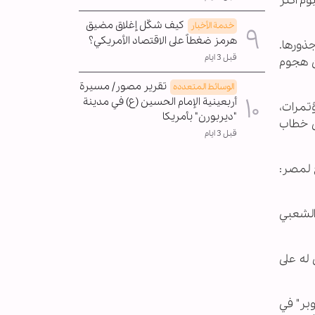
ري اليوم أكثر
كيف شكّل إغلاق مضيق
خدمة الأخبار
هرمز ضغطاً على الاقتصاد الأمريكي؟
جذورها
.‎
قبل 3 ايام
شن هجوم
تقرير مصور/ مسيرة
الوسائط المتعدده
أربعينية الإمام الحسين (ع) في مدينة
ؤتمرات،
"ديربورن" بأمريكا
ى ‏خطاب
قبل 3 ايام
 ‏لمصر
:
الشعبي
‏له على
وبر" في