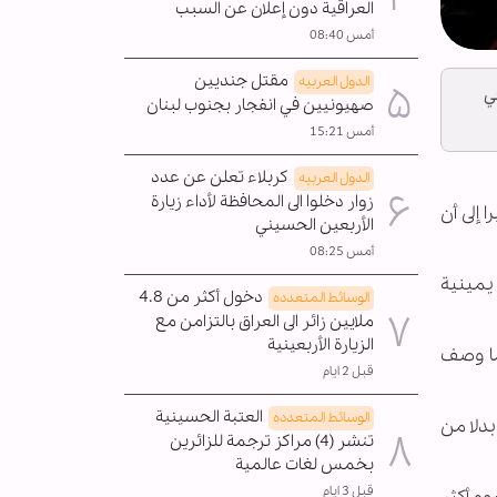
العراقية دون إعلان عن السبب
أمس 08:40
مقتل جنديين
الدول العربیه
ي
صهيونيين في انفجار بجنوب لبنان
أمس 15:21
كربلاء تعلن عن عدد
الدول العربیه
زوار دخلوا الى المحافظة لأداء زيارة
 إلى أن
الأربعين الحسيني
أمس 08:25
يمينية
دخول أكثر من 4.8
الوسائط المتعدده
ملايين زائر الى العراق بالتزامن مع
الزيارة الأربعينية
ما وصف
قبل 2 ايام
العتبة الحسينية
الوسائط المتعدده
دلا من
تنشر (4) مراكز ترجمة للزائرين
بخمس لغات عالمية
قبل 3 ايام