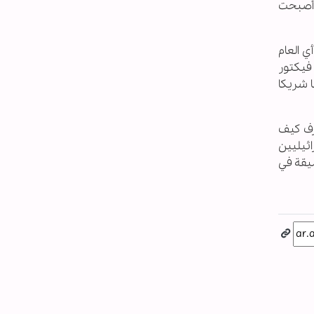
 أصبحت
ي العام
فيكتور
ا شريكا
رف كيف
سرائيليين
ميقة في