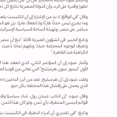
تطورا وقدرة على الرد، وأن الدولة المصرية تتابع كل
وقال "في الواقع، لا بد من الإشارة إلى أن الكنيست ي
وما يجري ليس حدثًا طارئًا ولا انفعالًا عابرًا، بل
مباشر على مصر، وتهيئة الساحة السياسية الإسرائيلي
وتابع الخبير في الشؤون العبرية قائلا: "مع أن مصر ل
وتعرف الوجوه ‏المحرّضة جيدًا، وتفهم لماذا دُعيت
الكراهية ضد القاهرة
"‎.‎
وأشار عبود إلى أن المؤتمر الثاني، الذي انعقد هذ
الأول ‏"ليمور سون هرميليخ" التي تعاني من فوبيا 
ولفت عبود إلى أن هرميليخ، تعد من أبرز الداعين 
‏الذي يعمل على إفشال هذا المخطط بكل حزم.‏
وقال عبود: "إن النائب عيدان رول، شاذ سياسيًا وف
قوائم اليمين المتطرف بأي ثمن، ولو كان هذا الثمن 
وتابع: "في تقديري أن أمراء التطرف في الكنيست يتخ