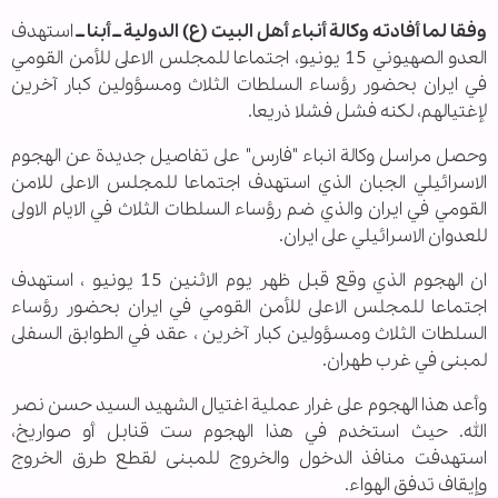
وفقا لما أفادته وكالة أنباء أهل البيت (ع) الدولية ــ أبنا ــ
استهدف
العدو الصهيوني 15 يونيو، اجتماعا للمجلس الاعلى للأمن القومي
في ايران بحضور رؤساء السلطات الثلاث ومسؤولين كبار آخرين
لإغتيالهم، لكنه فشل فشلا ذريعا.
وحصل مراسل وكالة انباء "فارس" على تفاصيل جديدة عن الهجوم
الاسرائيلي الجبان الذي استهدف اجتماعا للمجلس الاعلى للامن
القومي في ايران والذي ضم رؤساء السلطات الثلاث في الايام الاولى
للعدوان الاسرائيلي على ايران.
ان الهجوم الذي وقع قبل ظهر يوم الاثنين 15 يونيو ، استهدف
اجتماعا للمجلس الاعلى للأمن القومي في ايران بحضور رؤساء
السلطات الثلاث ومسؤولين كبار آخرين ، عقد في الطوابق السفلى
لمبنى في غرب طهران.
وأعد هذا الهجوم على غرار عملية اغتيال الشهيد السيد حسن نصر
الله. حيث استخدم في هذا الهجوم ست قنابل أو صواريخ،
استهدفت منافذ الدخول والخروج للمبنى لقطع طرق الخروج
وإيقاف تدفق الهواء.