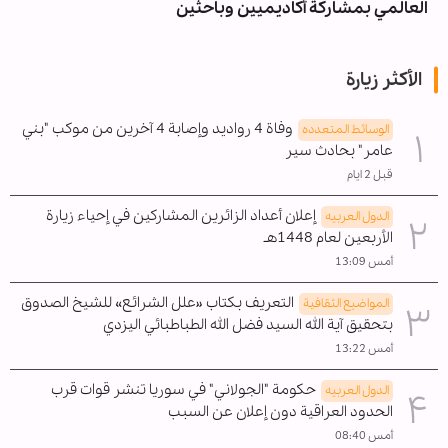
العالمي بمشاركة أكاديميين وباحثين
الأكثر زيارة
وفاة 4 رواديد وإصابة 4 آخرين من موكب "بني
الوسائط المتعدده
عامر" بحادث سير
قبل 2 ايام
إعلان أعداد الزائرين المشاركين في إحياء زيارة
الدول العربیه
الأربعين لعام 1448هـ
أمس 13:09
التعريف بكتاب «علل الشرائع» للشيخ الصدوق
المواضیع الثقافية
بتحقيق آية الله السيد فضل الله الطباطبائي اليزدي
أمس 13:22
حكومة "الجولاني" في سوريا تنشر قوات قرب
الدول العربیه
الحدود العراقية دون إعلان عن السبب
أمس 08:40