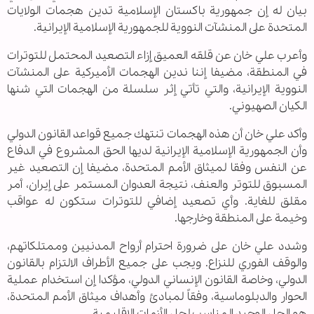
بيان له إن جمهورية باكستان الإسلامية تدين هجمات الولايات
المتحدة على المنشآت النووية للجمهورية الإسلامية الإيرانية.
وأعرب علي خان عن قلقه العميق إزاء التصعيد المحتمل للتوترات
في المنطقة، مضيفا إننا ندين الهجمات الأميركية على المنشآت
النووية الإيرانية، والتي تأتي إثر سلسلة من الهجمات التي شنها
الكيان الصهيوني.
وأكد علي خان أن هذه الهجمات تنتهك جميع قواعد القانون الدولي
وأن الجمهورية الإسلامية الإيرانية لديها الحق المشروع في الدفاع
عن النفس وفقا لميثاق الأمم المتحدة، مضيفا إن التصعيد غير
المسبوق للتوتر والعنف، نتيجة العدوان المستمر على إيران، أمر
مقلق للغاية. وأي تصعيد إضافي للتوترات ستكون له عواقب
وخيمة على المنطقة وخارجها.
وشدد علي خان على ضرورة احترام أرواح المدنيين وممتلكاتهم،
والوقف الفوري للنزاع. ويجب على جميع الأطراف الالتزام بالقانون
الدولي، وخاصة القانون الإنساني الدولي، مؤكدا إن استخدام عملية
الحوار والدبلوماسية، وفقاً لمبادئ وأهداف ميثاق الأمم المتحدة،
هو الحل الوحيد المناسب لحل الأزمات الإقليمية.