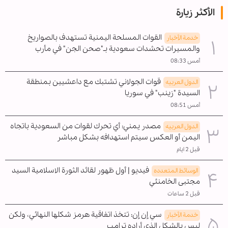
الأكثر زيارة
القوات المسلحة اليمنية تستهدف بالصواريخ
خدمة الأخبار
والمسيرات تحشدات سعودية بـ"صحن الجن" في مأرب
أمس 08:33
قوات الجولاني تشتبك مع داعشيين بمنطقة
الدول العربیه
السيدة "زينب" في سوريا
أمس 08:51
مصدر يمني: أي تحرك لقوات من السعودية باتجاه
الدول العربیه
اليمن أو العكس سيتم استهدافه بشكل مباشر
قبل 2 ايام
فيديو | أول ظهور لقائد الثورة الاسلامية السيد
الوسائط المتعدده
مجتبى الخامنئي
قبل 2 ساعات
سي إن إن: تتخذ اتفاقية هرمز شكلها النهائي، ولكن
خدمة الأخبار
ليس بالشكل الذي أراده ترامب