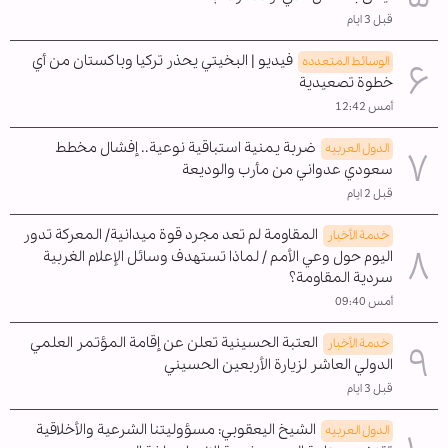
قبل 3 ايام
فيديو | البخيتي يحذر تركيا وباكستان من أي
الوسائط المتعدده
خطوة تصعيدية
أمس 12:42
ضربة يمنية استباقية نوعية.. إفشال مخطط
الدول العربیه
سعودي عدواني من مأرب والوديعة
قبل 2 ايام
المقاومة لم تعد مجرد قوة ميدانية/ المعركة تدور
خدمة الأخبار
اليوم حول وعي الأمم / لماذا تستهدف وسائل الإعلام الغربية
سردية المقاومة؟
أمس 09:40
العتبة الحسينية تعلن عن إقامة المؤتمر العلمي
خدمة الأخبار
الدولي العاشر لزيارة الأربعين الحسيني
قبل 3 ايام
الشيخ اليعقوبي: مسؤوليتنا الشرعية والأخلاقية
الدول العربیه