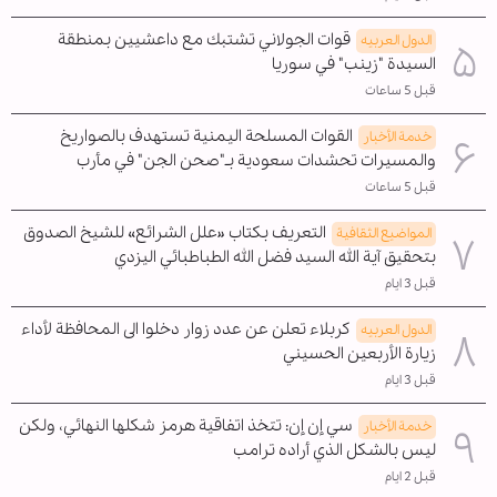
قوات الجولاني تشتبك مع داعشيين بمنطقة
الدول العربیه
السيدة "زينب" في سوريا
قبل 5 ساعات
القوات المسلحة اليمنية تستهدف بالصواريخ
خدمة الأخبار
والمسيرات تحشدات سعودية بـ"صحن الجن" في مأرب
قبل 5 ساعات
التعريف بكتاب «علل الشرائع» للشيخ الصدوق
المواضیع الثقافية
بتحقيق آية الله السيد فضل الله الطباطبائي اليزدي
قبل 3 ايام
كربلاء تعلن عن عدد زوار دخلوا الى المحافظة لأداء
الدول العربیه
زيارة الأربعين الحسيني
قبل 3 ايام
سي إن إن: تتخذ اتفاقية هرمز شكلها النهائي، ولكن
خدمة الأخبار
ليس بالشكل الذي أراده ترامب
قبل 2 ايام