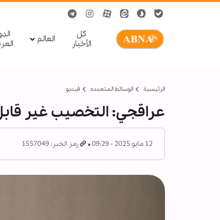
کل
الد
العالم
الأخبار
العر
الرئيسية
الوسائط المتعدده
فیدیو
عراقجي: التخصيب غير قابل
12 مايو 2025 - 09:29
رمز الخبر: 1557049