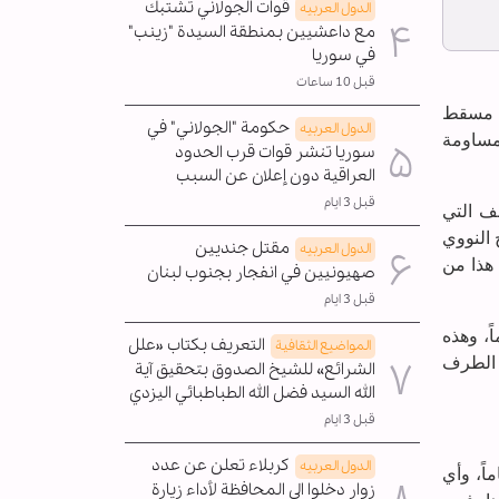
قوات الجولاني تشتبك
الدول العربیه
مع داعشيين بمنطقة السيدة "زينب"
في سوريا
قبل 10 ساعات
ى مسقط
حكومة "الجولاني" في
الدول العربیه
لمساومة
سوريا تنشر قوات قرب الحدود
العراقية دون إعلان عن السبب
قبل 3 ايام
ف التي
 النووي
مقتل جنديين
الدول العربیه
 هذا من
صهيونيين في انفجار بجنوب لبنان
قبل 3 ايام
ً، وهذه
التعريف بكتاب «علل
المواضیع الثقافية
ن الطرف
الشرائع» للشيخ الصدوق بتحقيق آية
الله السيد فضل الله الطباطبائي اليزدي
قبل 3 ايام
كربلاء تعلن عن عدد
الدول العربیه
اً، وأي
زوار دخلوا الى المحافظة لأداء زيارة