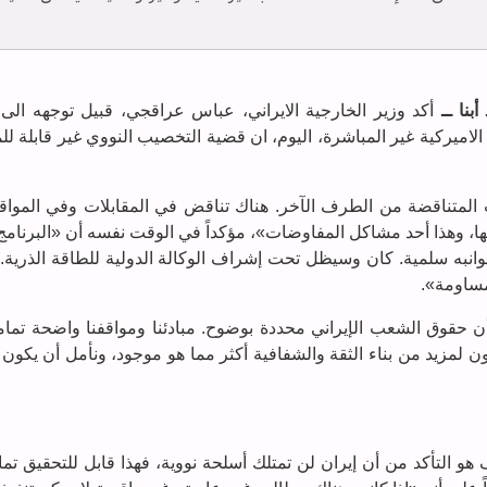
أبنا ــ
أكد وزير الخارجية الايراني، عباس عراقجي، قبيل توجهه ال
الاميركية غير المباشرة، اليوم، ان قضية التخصيب النووي غير قابلة ل
لمتناقضة من الطرف الآخر. هناك تناقض في المقابلات وفي المواق
، وهذا أحد مشاكل المفاوضات»، مؤكداً في الوقت نفسه أن «البرنامج
جوانبه سلمية. كان وسيظل تحت إشراف الوكالة الدولية للطاقة الذرية.
مساومة».
ن حقوق الشعب الإيراني محددة بوضوح. مبادئنا ومواقفنا واضحة تماما
دون لمزيد من بناء الثقة والشفافية أكثر مما هو موجود، ونأمل أن يكو
ف هو التأكد من أن إيران لن تمتلك أسلحة نووية، فهذا قابل للتحقيق تمام