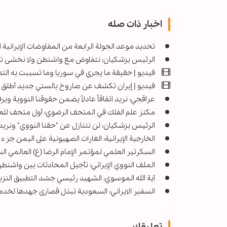
اخبار ذات صله
تحديد موعد الجولة الرابعة من المفاوضات الإيرانية ا
الرئيس بزشكيان: نتفاوض مع واشنطن ولا نخشى ته
فيديو | حقیقة ما يجري في سوريا وما تسببت به التد
فيديو | إيران تكشف عن صاروخ بالستي جديد أطلق 
عراقجي: نريد اتفاقاً عادلاً يضمن حقوقنا النووية وي
مکنز علم الفلك في المتحف الرضوي؛ أول متحف للعلو
الرئيس بزشكيان: لن نتنازل عن "حقنا النووي" ونريد اتف
الخارجية الإيرانية: الغارات الصهيونية على اليمن ج
السكرتير العلمي لمؤتمر الإمام الرضا (ع) العالمي ال
الملف النووي الإيراني: تأجيل المحادثات بين واشن
آية الله الموسوي: الشهيد رئيسي جسّد التطبيق النز
السفیر الایراني: السعودية تبذل قصارى جهدها لخدمة