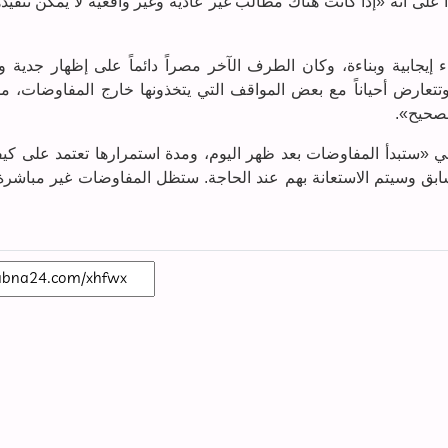
 على أنه «إذا كانت هناك مطالب غير عادية وغير واقعية لا يمكن تنفيذ
إيجابية وبناءة، وكان الطرف الآخر مصراً دائماً على إظهار جدية و
وتتعارض أحياناً مع بعض المواقف التي يتخذونها خارج المفاوضات، م
لصحيح».
ي «ستبدأ المفاوضات بعد ظهر اليوم، ومدة استمرارها تعتمد على كيف
بق وسيتم الاستعانة بهم عند الحاجة. ستظل المفاوضات غير مباشرة