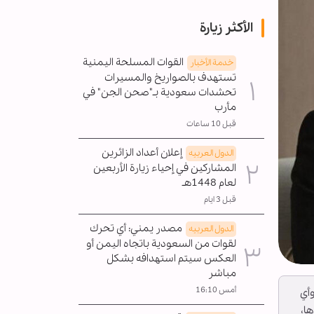
الأكثر زيارة
القوات المسلحة اليمنية
خدمة الأخبار
تستهدف بالصواريخ والمسيرات
تحشدات سعودية بـ"صحن الجن" في
مأرب
قبل 10 ساعات
إعلان أعداد الزائرين
الدول العربیه
المشاركين في إحياء زيارة الأربعين
لعام 1448هـ
قبل 3 ايام
مصدر يمني: أي تحرك
الدول العربیه
لقوات من السعودية باتجاه اليمن أو
العكس سيتم استهدافه بشكل
مباشر
أمس 16:10
وأي
ا،