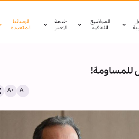
ول
المواضيع
خدمة
الوسائط
بیة
الثقافية
الاخبار
المتعددة
 للمساومة!
آية الله بشير النجفي يلتقي 
العام للمجلس الشيعي اله