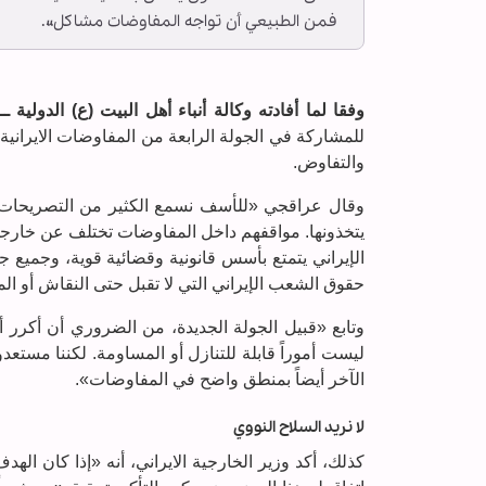
فمن الطبيعي أن تواجه المفاوضات مشاكل».
وفقا لما أفادته وكالة أنباء أهل البيت (ع) الدولية ــ 
للمشاركة في الجولة الرابعة من المفاوضات الايرانية 
والتفاوض.
وقال عراقجي «للأسف نسمع الكثير من التصريحات ا
يتخذونها. مواقفهم داخل المفاوضات تختلف عن خارجها
الإيراني يتمتع بأسس قانونية وقضائية قوية، وجميع 
حقوق الشعب الإيراني التي لا تقبل حتى النقاش أو ال
وتابع «قبيل الجولة الجديدة، من الضروري أن أكرر أ
ليست أموراً قابلة للتنازل أو المساومة. لكننا مستع
الآخر أيضاً بمنطق واضح في المفاوضات».
لا نريد السلاح النووي
كذلك، أكد وزير الخارجية الايراني، أنه «إذا كان الهد