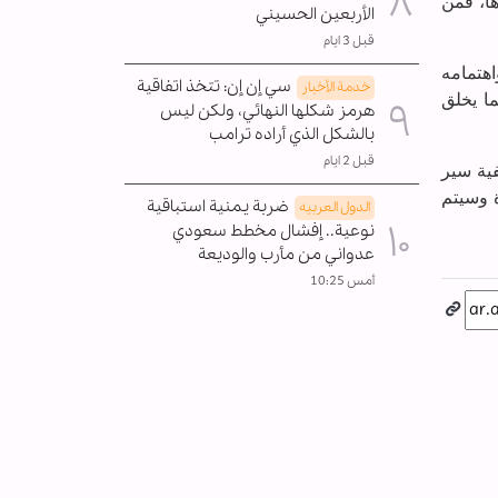
ها، فمن
الأربعين الحسيني
قبل 3 ايام
اهتمامه
سي إن إن: تتخذ اتفاقية
خدمة الأخبار
ما يخلق
هرمز شكلها النهائي، ولكن ليس
بالشكل الذي أراده ترامب
قبل 2 ايام
ية سير
 وسيتم
ضربة يمنية استباقية
الدول العربیه
نوعية.. إفشال مخطط سعودي
عدواني من مأرب والوديعة
أمس 10:25