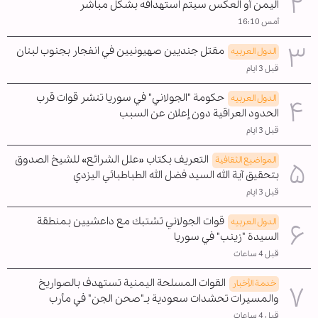
اليمن أو العكس سيتم استهدافه بشكل مباشر
أمس 16:10
مقتل جنديين صهيونيين في انفجار بجنوب لبنان
الدول العربیه
قبل 3 ايام
حكومة "الجولاني" في سوريا تنشر قوات قرب
الدول العربیه
الحدود العراقية دون إعلان عن السبب
قبل 3 ايام
التعريف بكتاب «علل الشرائع» للشيخ الصدوق
المواضیع الثقافية
بتحقيق آية الله السيد فضل الله الطباطبائي اليزدي
قبل 3 ايام
قوات الجولاني تشتبك مع داعشيين بمنطقة
الدول العربیه
السيدة "زينب" في سوريا
قبل 4 ساعات
القوات المسلحة اليمنية تستهدف بالصواريخ
خدمة الأخبار
والمسيرات تحشدات سعودية بـ"صحن الجن" في مأرب
قبل 4 ساعات