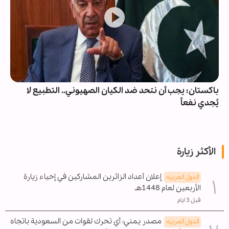
باكستان: يجب أن نتحد ضد الكيان الصهيوني.. التطبيع لا
يُجدي نفعاً
الأكثر زيارة
إعلان أعداد الزائرين المشاركين في إحياء زيارة
الدول العربیه
الأربعين لعام 1448هـ
قبل 3 ايام
مصدر يمني: أي تحرك لقوات من السعودية باتجاه
الدول العربیه