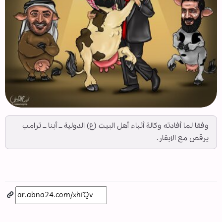
وفقا لما أفادته وكالة أنباء أهل البيت (ع) الدولية ــ أبنا ــ ترامب
يرقص مع الابقار.