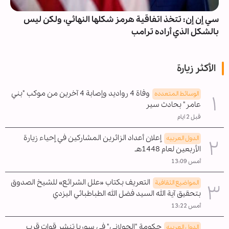
سي إن إن: تتخذ اتفاقية هرمز شكلها النهائي، ولكن ليس
بالشكل الذي أراده ترامب
الأكثر زيارة
وفاة 4 رواديد وإصابة 4 آخرين من موكب "بني
الوسائط المتعدده
عامر" بحادث سير
قبل 2 ايام
إعلان أعداد الزائرين المشاركين في إحياء زيارة
الدول العربیه
الأربعين لعام 1448هـ
أمس 13:09
التعريف بكتاب «علل الشرائع» للشيخ الصدوق
المواضیع الثقافية
بتحقيق آية الله السيد فضل الله الطباطبائي اليزدي
أمس 13:22
حكومة "الجولاني" في سوريا تنشر قوات قرب
الدول العربیه