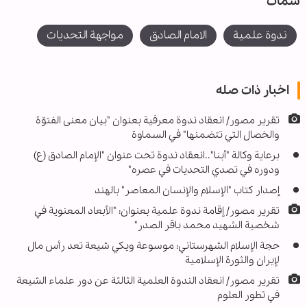
سمات
ندوة علمية
الامام الصادق
مواجهة التحديات
اخبار ذات صله
تقرير مصور/ انعقاد ندوة معرفية بعنوان "بيان معنى الفتوّة
والخصال التي تتضمنها" في السماوة
برعاية وكالة "أبنا"..انعقاد ندوة تحت عنوان "الإمام الصادق (ع)
ودوره في تصدي التحديات في عصره"
إصدار كتاب "الإسلام والإنسان المعاصر" بالهند
تقرير مصور/ إقامة ندوة علمية بعنوان: "الأبعاد المعنوية في
شخصية الشهيد محمد باقر الصدر"
حجة الإسلام الشهرستاني: موسوعة ويكي شيعة تعد رأس مال
لإيران والثورة الإسلامية
تقرير مصور/ انعقاد الندوة العلمية الثالثة عن دور علماء الشيعة
في تطور العلوم