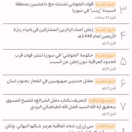
قوات الجولاني تشتبك مع داعشيين بمنطقة
الدول العربیه
السيدة "زينب" في سوريا
قبل 13 ساعات
إعلان أعداد الزائرين المشاركين في إحياء زيارة
الدول العربیه
الأربعين لعام 1448هـ
قبل 3 ايام
حكومة "الجولاني" في سوريا تنشر قوات قرب
الدول العربیه
الحدود العراقية دون إعلان عن السبب
قبل 3 ايام
مقتل جنديين صهيونيين في انفجار بجنوب لبنان
الدول العربیه
قبل 3 ايام
التعريف بكتاب «علل الشرائع» للشيخ الصدوق
المواضیع الثقافية
بتحقيق آية الله السيد فضل الله الطباطبائي اليزدي
قبل 3 ايام
سي إن إن: تتخذ اتفاقية هرمز شكلها النهائي، ولكن
خدمة الأخبار