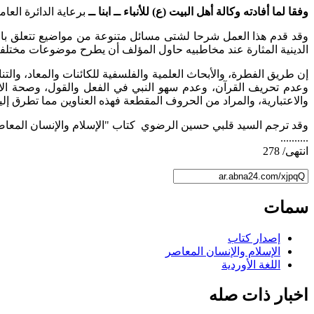
وفقا لما أفادته وكالة أهل البيت (ع) للأنباء ــ ابنا ــ
برعاية الدائرة العا
وقد قدم هذا العمل شرحا لشتى مسائل متنوعة من مواضيع تتعلق بالإس
الدينية المثارة عند مخاطبيه حاول المؤلف أن يطرح موضوعات مختلفة 
إن طريق الفطرة، والأبحاث العلمية والفلسفية للكائنات والمعاد، والتنا
وعدم تحريف القرآن، وعدم سهو النبي في الفعل والقول، وصحة الاس
والاعتبارية، والمراد من الحروف المقطعة فهذه العناوين مما تطرق إليه
وقد ترجم السيد قلبي حسين الرضوي كتاب "الإسلام والإنسان المعاص
..........
انتهى/ 278
سمات
إصدار كتاب
الإسلام والإنسان المعاصر
اللغة الأوردية
اخبار ذات صله