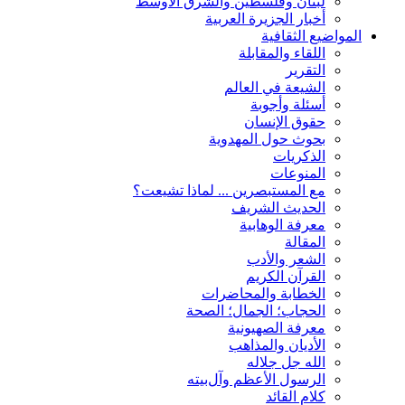
لبنان وفلسطين والشرق الأوسط
أخبار الجزيرة العربية
المواضيع الثقافية
اللقاء والمقابلة
التقریر
الشیعة في العالم
أسئلة وأجوبة
حقوق الإنسان
بحوث حول المهدوية
الذكريات
المنوعات
مع المستبصرین ... لماذا تشیعت؟
الحدیث الشریف
معرفة الوهابية
المقالة
الشعر والأدب
القرآن الکریم
الخطابة والمحاضرات
الحجاب؛ الجمال؛ الصحة
معرفة الصهيونية
الأديان والمذاهب
الله جل جلاله
الرسول الأعظم وآل‌بیته
کلام القائد