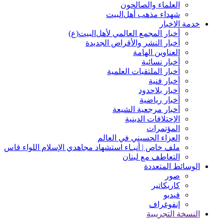
العلماء والصالحون
شهداء مذهب أهل‌‏البیت
خدمة الاخبار
أخبار المجمع العالمي لأهل‌البيت(ع)
أخبار النشر والأقراص الجديدة
العناوين الهامة
أخبار نسائیة
أخبار الملتقيات العلمية
أخبار فنیة
أخبار بلاحدود
أخبار رياضية
أخبار مرجعیة الشیعة
الإحتلافات الدينية
المؤتمرات
العزاء الحسيني في العالم
ملف خاص | أنبـاء استشهاد مجاهدي الإسلام اللواء قاس
التعاطف مع لبنان
الوسائط المتعددة
صور
کاریکاتیر
فیدیو
إنفوغراف
النسخة التجريبية