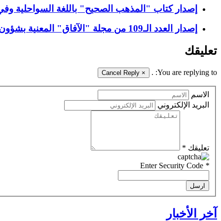
إصدار كتاب "المذهب الصحيح" باللغة السواحلية وفي ت
إصدار العدد الـ109 من مجلة "الآفاق" المعنية بشؤون الحوزة + رابط التحميل
تعليقك
.
You are replying to:
Cancel Reply
×
الاسم
البريد الإلكتروني
تعليقك *
Enter Security Code
*
ارسل
آخر الأخبار