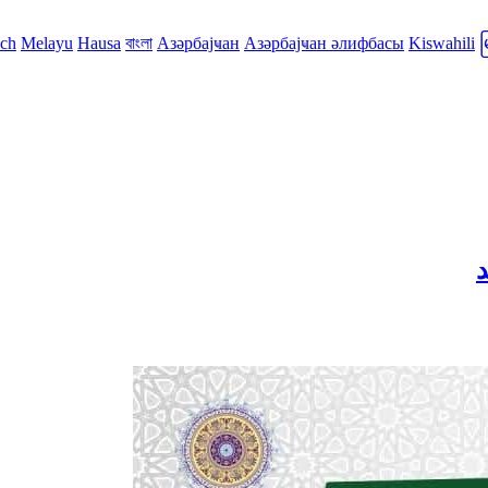
sch
Melayu
Hausa
বাংলা
Азәрбајҹан
Азәрбајҹан әлифбасы
Kiswahili
د