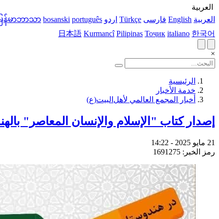
العربية
العربية
English
فارسی
Türkçe
اردو
português
bosanski
မြန်မာဘာသာ
日本語
Kurmancî
Pilipinas
Тоҷик
italiano
한국어
×
الرئيسية
خدمة الأخبار
أخبار المجمع العالمي لأهل‌البيت(ع)
إصدار كتاب "الإسلام والإنسان المعاصر" بالهن
21 مايو 2025 - 14:22
رمز الخبر: 1691275