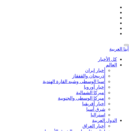
أبنا العربية
کل الأخبار
العالم
أخبار إيران
أذربيجان والقفقاز
أسیا الوسطی وشبه القارة الهندية
أخبار أوروبا
أمیركا الشمالية
أميركا الوسطى والجنوبية
أخبار أفريقيا
شرق أسيا
استراليا
الدول العربیة
أخبار العراق