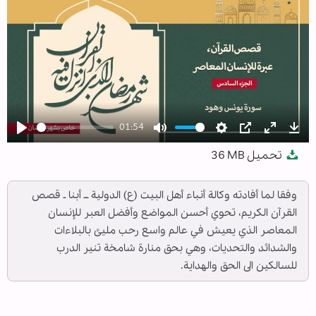
01:54
Play
Mute
Settings
PIP
Enter
Dow
تحميل
36 MB
fullscree
وفقا لما أفادته وكالة أنباء أهل البيت (ع) الدولية ــ أبنا ـ قصص
القرآن الكريم، تحوي أحسن المواضع وأفضل العبر للإنسان
المعاصر الذي يعيش في عالم واسع رحب مليئ بالبلاءات
والشدائد والتحديات، وهي بحق منارة شامخة تنير الدرب
للسالكين الى الحق والهداية.