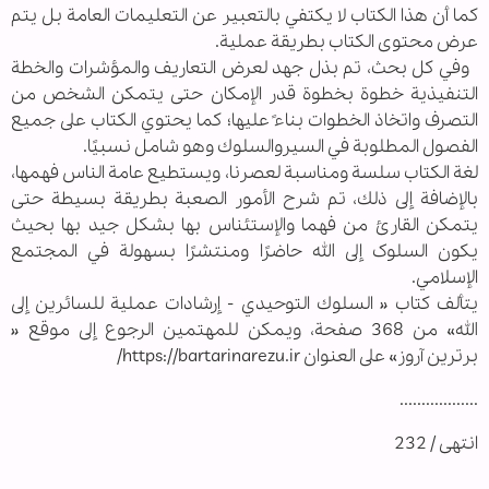
كما أن هذا الكتاب لا یکتفي بالتعبير عن التعليمات العامة بل يتم
عرض محتوى الكتاب بطريقة عملية.
وفي كل بحث، تم بذل جهد لعرض التعاریف والمؤشرات والخطة
التنفيذية خطوة بخطوة قدر الإمكان حتى يتمكن الشخص من
التصرف واتخاذ الخطوات بناءً عليها؛ كما يحتوي الكتاب على جميع
الفصول المطلوبة في السيروالسلوك وهو شامل نسبيًا.
لغة الكتاب سلسة ومناسبة لعصرنا، ويستطيع عامة الناس فهمها،
بالإضافة إلى ذلك، تم شرح الأمور الصعبة بطريقة بسيطة حتى
يتمكن القارئ من فهما والإستئناس بها بشکل جید بها بحيث
يكون السلوک إلى الله حاضرًا ومنتشرًا بسهولة في المجتمع
الإسلامي.
یتألف كتاب « السلوك التوحيدي - إرشادات عملية للسائرين إلى
الله» من 368 صفحة، ويمكن للمهتمين الرجوع إلى موقع «
برترين آروز» على العنوان https://bartarinarezu.ir/
..................
انتهى / 232