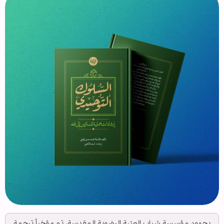
بجهود مؤسسة شباب العتبة الرضویة المقدسة، تم مؤخراً ترجمة