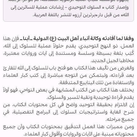
وإصدار كتاب « السلوك التوحيدي – إرشادات عملیة للسائرین إلی
الله» من قبل دار«برترین آرزو» للنشر باللغة العربية.
وفقا لما أفادته وكالة أنباء أهل البيت (ع) الدولية ــ أبنا ــ
فإن هذا
العمل، ذو النهج التوحيدي، يقدم حلولاً عملية للسلوک إلى الله،
کُتِب بلغة بسيطة وسلسة ومستندة إلى آيات وروایات معتبرة،
مخاطبا الجيل الجديد.
والغرض من تأليف هذا الكتاب هو فتح باب للسلوک إلی الله للقارئ
بعد قراءته، وليتمكن من التوجه مباشرة إلى كتب كبار العلماء
والاستفادة من تلك الينابيع المتدفقة.
يختلف هذا الكتاب عن الكتب المشابهة في بعض النواحي، فهو أولاً
يقدم قراءة توحيدية ونقية للسیر والسلوک.
إن الالتزام بحقيقة التوحيد واضح في كل محتويات الكتاب، من
شرح الغاية واستراتيجيات السلوك إلى البرامج التفصيلية، في
جميع مراحله.
ومن مميزات هذا العمل التدقیق بمحتويات الكتاب وأن جميع
محتوياته مبنية على الآيات والروایات وأقوال كبار العلماء.