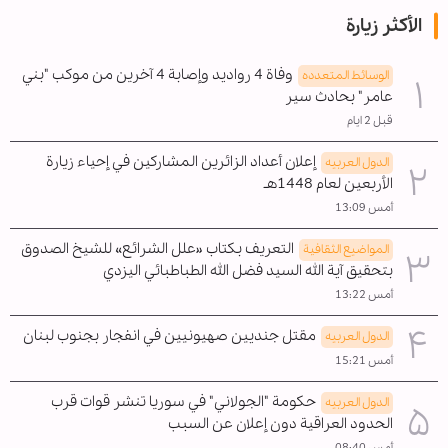
الأكثر زيارة
وفاة 4 رواديد وإصابة 4 آخرين من موكب "بني
الوسائط المتعدده
عامر" بحادث سير
قبل 2 ايام
إعلان أعداد الزائرين المشاركين في إحياء زيارة
الدول العربیه
الأربعين لعام 1448هـ
أمس 13:09
التعريف بكتاب «علل الشرائع» للشيخ الصدوق
المواضیع الثقافية
بتحقيق آية الله السيد فضل الله الطباطبائي اليزدي
أمس 13:22
مقتل جنديين صهيونيين في انفجار بجنوب لبنان
الدول العربیه
أمس 15:21
حكومة "الجولاني" في سوريا تنشر قوات قرب
الدول العربیه
الحدود العراقية دون إعلان عن السبب
أمس 08:40