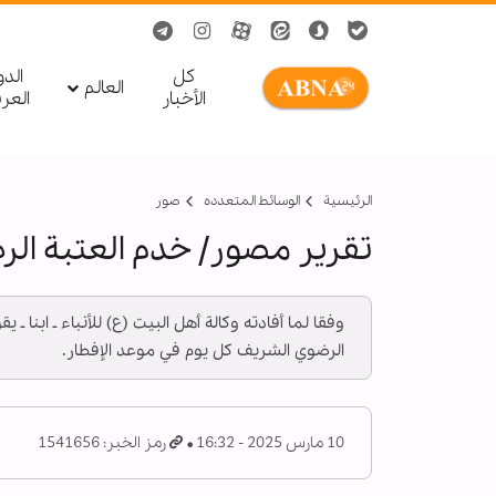
کل
الد
العالم
الأخبار
العر
الرئيسية
الوسائط المتعدده
صور
تقرير مصور/ خدم العتبة الر
وفقا لما أفادته وكالة أهل البيت (ع) للأنباء ـ ابنا
الرضوي الشریف كل يوم في موعد الإفطار.
10 مارس 2025 - 16:32
رمز الخبر: 1541656