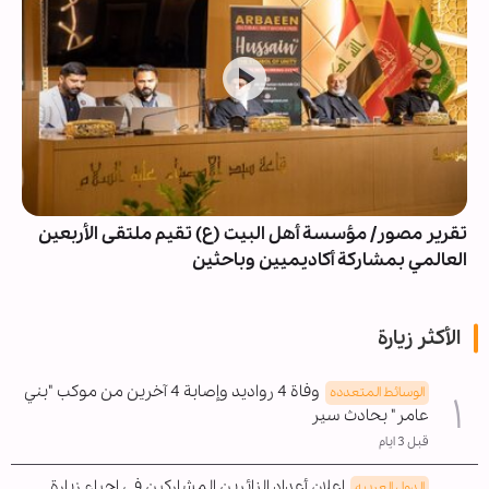
تقرير مصور/ مؤسسة أهل البيت (ع) تقيم ملتقى الأربعين
العالمي بمشاركة أكاديميين وباحثين
الأكثر زيارة
وفاة 4 رواديد وإصابة 4 آخرين من موكب "بني
الوسائط المتعدده
عامر" بحادث سير
قبل 3 ايام
إعلان أعداد الزائرين المشاركين في إحياء زيارة
الدول العربیه