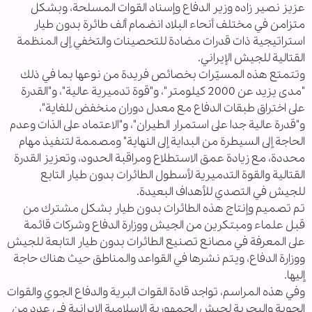
عزيز نصير زاده وزير الدفاع وإسناد القوات المسلحة، وبشكل
متزامن في مختلف أنحاء البلاد انضمام ألف طائرة بدون طيار
استراتيجية ذات قدرات مضادة للتحصينات والتخفي إلى المنظمة
القتالية للجيش الإيراني.
وتتمتع هذه المسيّرات بخصائص فريدة من نوعها بما في ذلك
"مدى يزيد عن 2000 كيلومتر"، و"قوة تدميرية عالية"، و"القدرة
على اختراق طبقات الدفاع مع معدل دوران منخفض للغاية"،
و"قدرة عالية جدا على استمرار الطيران"، و"الاعتماد على الذات وعدم
الحاجة إلى السيطرة من البداية إلى النهاية" ومصممة لتنفيذ مهام
محددة، مع زيادة عمق الاستطلاع ومراقبة الحدود، وتعزيز القدرة
القتالية والقوة التدميرية لأسطول الطائرات بدون طيار التابع
للجيش في التصدي للأهداف البعيدة.
تم تصميم وإنتاج هذه الطائرات بدون طيار بشكل مشترك من
قبل علماء ومبتكرين من الجيش ووزارة الدفاع وشركات قائمة
على المعرفة في مصانع تصنيع الطائرات بدون طيار التابعة للجيش
ووزارة الدفاع، ويتم نشرها في القواعد والمناطق حيث هناك حاجة
إليها.
وفي هذه المراسم، تواجد قادة القوات البرية والدفاع الجوي والقوات
الجوية والبحرية لجيش الجمهورية الإسلامية الإيرانية في عدد من