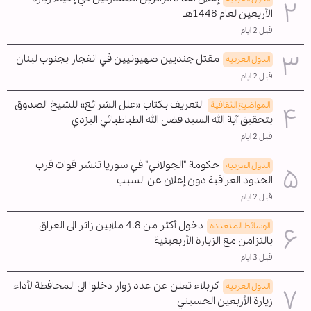
الأربعين لعام 1448هـ
قبل 2 ايام
مقتل جنديين صهيونيين في انفجار بجنوب لبنان
الدول العربیه
قبل 2 ايام
التعريف بكتاب «علل الشرائع» للشيخ الصدوق
المواضیع الثقافية
بتحقيق آية الله السيد فضل الله الطباطبائي اليزدي
قبل 2 ايام
حكومة "الجولاني" في سوريا تنشر قوات قرب
الدول العربیه
الحدود العراقية دون إعلان عن السبب
قبل 2 ايام
دخول أكثر من 4.8 ملايين زائر الى العراق
الوسائط المتعدده
بالتزامن مع الزيارة الأربعينية
قبل 3 ايام
كربلاء تعلن عن عدد زوار دخلوا الى المحافظة لأداء
الدول العربیه
زيارة الأربعين الحسيني