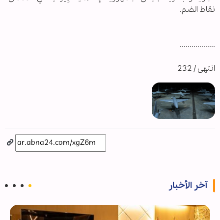
نقاط الضم.
..................
انتهى / 232
آخر الأخبار