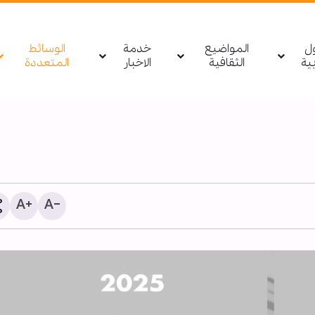
ول
المواضيع
خدمة
الوسائط
بیة
الثقافية
الاخبار
المتعددة
تقرير مصور/ إنشاء حزام أ
بطول 90 كيلومترًا وبمل
في كربلاء