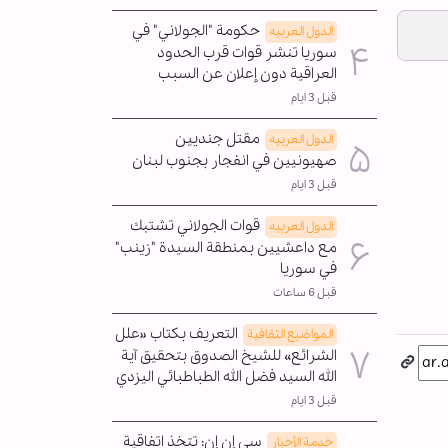
حكومة "الجولاني" في
الدول العربیه
سوريا تنشر قوات قرب الحدود
العراقية دون إعلان عن السبب
قبل 3 ايام
مقتل جنديين
الدول العربیه
صهيونيين في انفجار بجنوب لبنان
قبل 3 ايام
قوات الجولاني تشتبك
الدول العربیه
مع داعشيين بمنطقة السيدة "زينب"
في سوريا
قبل 6 ساعات
التعريف بكتاب «علل
المواضیع الثقافية
الشرائع» للشيخ الصدوق بتحقيق آية
الله السيد فضل الله الطباطبائي اليزدي
قبل 3 ايام
سي إن إن: تتخذ اتفاقية
خدمة الأخبار