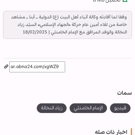
تحميل
8 MB
fullscree
وفقا لما أفادته وكالة أنباء أهل البيت (ع) الدولية ــ أبنا ــ مشاهد
خاصة من لقاء أمين عام حركة «الجهاد الإسلامي» السيّد زياد
النخالة والوفد المرافق مع الإمام الخامنئي | 18/02/2025
سمات
فیدیو
الإمام الخامنئي
زياد النخالة
اخبار ذات صله