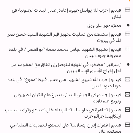
فيديو | حزب الله يواصل جهود إعادة إعمار البلدات الجنوبية في
لبنان
مجرّد حبر على ورق
فيديو | مشاهد من عمليات تجهيز قبر الشهيد السيد حسن نصر
الله في بيروت
فيديو | تشييع الشهيد عباس محمد نعمة "أبو الفضل"، في بلدة
محرونة جنوب لبنان
"إسرائيل" مضطرة في النهاية للتوصل إلى اتفاق مع المقاومة من
أجل إخراج الأسرى الإسرائيليين
فيديو | حزب الله شييع الشهيد علي حسن قليط "دموع"، في بلدة
جويا جنوب لبنان
فيديو | جندي في الجيش اللبناني ينتزع علم الكيان الصهيوني
ويرفع علم بلاده
فيديو | تظاهرة في مارسيليا تطالب باعتقال نتنياهو وترامب بسبب
ارتكابهما جرائم حرب
فيديو | قدرات إيران الإسلامية على التصدي للتهديدات الصلبة في
مستوى عال