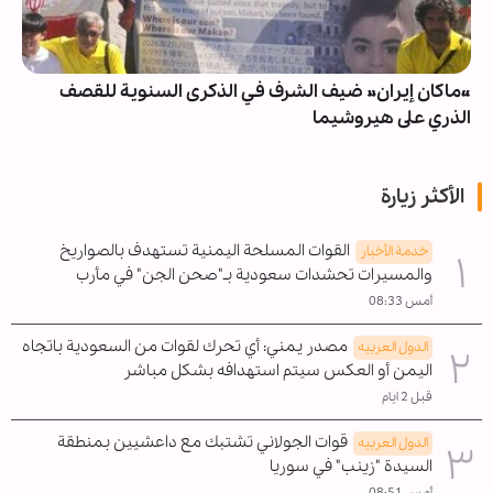
«ماكان إيران» ضيف الشرف في الذكرى السنوية للقصف
الذري على هيروشيما
الأكثر زيارة
القوات المسلحة اليمنية تستهدف بالصواريخ
خدمة الأخبار
والمسيرات تحشدات سعودية بـ"صحن الجن" في مأرب
أمس 08:33
مصدر يمني: أي تحرك لقوات من السعودية باتجاه
الدول العربیه
اليمن أو العكس سيتم استهدافه بشكل مباشر
قبل 2 ايام
قوات الجولاني تشتبك مع داعشيين بمنطقة
الدول العربیه
السيدة "زينب" في سوريا
أمس 08:51