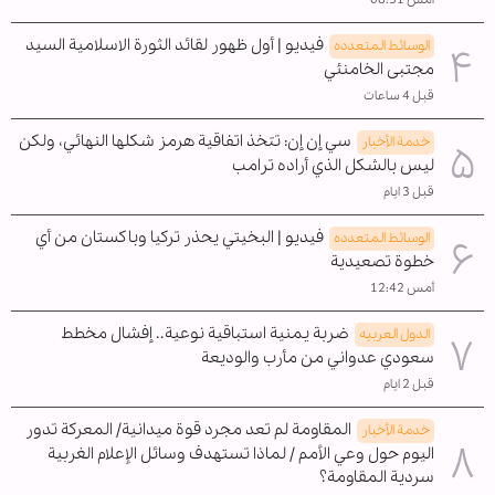
فيديو | أول ظهور لقائد الثورة الاسلامية السيد
الوسائط المتعدده
مجتبى الخامنئي
قبل 4 ساعات
سي إن إن: تتخذ اتفاقية هرمز شكلها النهائي، ولكن
خدمة الأخبار
ليس بالشكل الذي أراده ترامب
قبل 3 ايام
فيديو | البخيتي يحذر تركيا وباكستان من أي
الوسائط المتعدده
خطوة تصعيدية
أمس 12:42
ضربة يمنية استباقية نوعية.. إفشال مخطط
الدول العربیه
سعودي عدواني من مأرب والوديعة
قبل 2 ايام
المقاومة لم تعد مجرد قوة ميدانية/ المعركة تدور
خدمة الأخبار
اليوم حول وعي الأمم / لماذا تستهدف وسائل الإعلام الغربية
سردية المقاومة؟