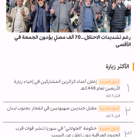
رغم تشديدات الاحتلال...70 ألف مصلٍ يؤدون الجمعة في
الأقصى
الأكثر زيارة
إعلان أعداد الزائرين المشاركين في إحياء زيارة
الدول العربیه
الأربعين لعام 1448هـ
قبل 3 ايام
مقتل جنديين صهيونيين في انفجار بجنوب لبنان
الدول العربیه
قبل 3 ايام
حكومة "الجولاني" في سوريا تنشر قوات قرب
الدول العربیه
الحدود العراقية دون إعلان عن السبب