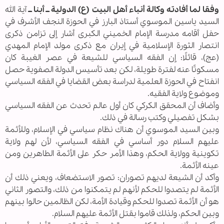
وفقا لما أفادته وكالة أنباء أهل البيت (ع) الدولية ــ أبنا ــ
آية الله
السيد ياسين الموسوي أستاذ البارز في الحوزة النجف الأشرف في
حفل أقامه مدرسة الإمام الخميني الكبرى أشار إلى تزامن ذكرى
انتصار الثورة الإسلامية في إيران مع ذكرى مولد الإمام المهدي
(عج)، قائلًا: إن الفقه السياسي للشيعة في عصر الغيبة كان
مسكوتًا عنه لفترة طويلة، لكن بعد تأسيس الدولة الصفوية حصل
انفتاح في الحوزة العلمية لدراسة بعض القضايا في الفقه السياسي
وموضوع ولاية الفقيه.
وأضاف أن المحقق الكركي كان أول عالم تحدث عن الفقه السياسي
بشكل تفصيلي وكتب رسالة في ذلك.
وبين السيد الموسوي أن هناك نظام سياسي في الإسلام، وللأئمة
عليهم السلام دور أساسي في الفقه السياسي، لأن لهم ولاية
تكوينية وولاية الحكم، وهذا الأمر حكر على الأئمة الطاهرين ومن
عينه الأئمة.
وأكد أن الشيعة لديهم تصوران: تصور الاستضعاف، ويعني ذلك أن
الأئمة لم يتصدوا للحكم لأنهم لم يتمكنوا من ذلك، والتصور الثاني
هو أن الأئمة تصدوا للحكم وقيادة الأمة، لكن الظالمين حالوا بينهم
وبين الحكم، ولذلك قاموا بقتل الأئمة عليهم السلام.