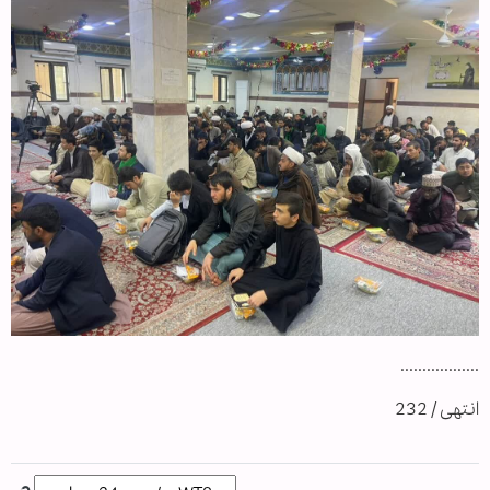
..................
انتهى / 232