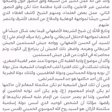
وأكد على أنه عمل الكثير من الشيعة وفق التصور الأول وأصبحوا
صامتين غير فاعلين، وكانت فترة مظلمة جدًا، لكن وفق التصور
الثاني، عمل بعض العلماء، ومنهم الشيخ كاشف الغطاء الذي
أسس جيشًا لمواجهة الوهابية والدفاع عن النجف الأشرف وانتصر
عليهم.
وتابع قائلًا: إن شيخ الشريعة الأصفهاني فيما بعد شكل جيشًا في
النجف لمواجهة الاحتلال البريطاني، وأعطى راية مرقد الإمام علي (ع)
للسيد أبي الحسن الأصفهاني، وواجه جيش المسلمين الجيش
البريطاني وهزمه، واضطر ذلك الجيش أن يتراجع إلى الكوت، وتم
محاصرته في الكوت من قبل جيش المسلمين.
وأكد أن موضوع ولاية الفقيه كان موجودًا منذ عصر الغيبة الصغرى،
ولذلك تشكلت في تلك الفترة أغلب الحكومات الشيعية، مثل دولة
آل بويه ودولة الحمدانيين ودولة الفاطميين، وكذلك دولة الطبرية
التي كان أحد حكامها هو جد السيد المرتضى.
وبين أن تلك الدول الشيعية لم تكن مكتملة المعالم لأن حاكمها
لم يكن الإمام المعصوم (ع)، ولم يكن أحد نوابه الخاصين أو
العامين، ولذا لم يصدر حديث عن الإمام عليه السلام بتأييدها أو
رفضها، مؤكدًا أن الشخص الوحيد الذي أسس دولة إسلامية
مكتملة الأركان هو السيد روح الله الموسوي الخميني (قدس سره