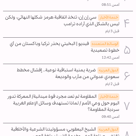
أمس 08:51
سي إن إن: تتخذ اتفاقية هرمز شكلها النهائي، ولكن
خدمة الأخبار
ليس بالشكل الذي أراده ترامب
قبل 3 ايام
فيديو | البخيتي يحذر تركيا وباكستان من أي
الوسائط المتعدده
خطوة تصعيدية
أمس 12:42
ضربة يمنية استباقية نوعية.. إفشال مخطط
الدول العربیه
سعودي عدواني من مأرب والوديعة
قبل 2 ايام
المقاومة لم تعد مجرد قوة ميدانية/ المعركة تدور
خدمة الأخبار
اليوم حول وعي الأمم / لماذا تستهدف وسائل الإعلام الغربية
سردية المقاومة؟
أمس 09:40
الشيخ اليعقوبي: مسؤوليتنا الشرعية والأخلاقية
الدول العربیه