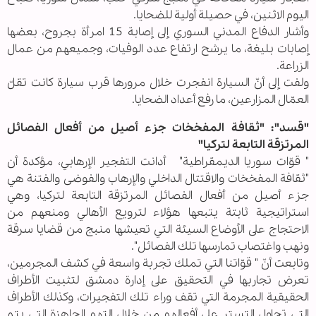
اليوم الاثنين، في حصيلة أولية للضحايا.
وأشار الدفاع المدني السوري إلى إصابة 15 امرأة بجروح، بعضها
إصابات بليغة، ما يرشح ارتفاع عدد الوفيات، وجميعهم من عمال
الزراعة.
ولفت إلى أنّ السيارة انفجرت خلال مرورها قرب سيارة كانت تقلّ
العمّال المزارعين، ما رفع أعداد الضحايا.
"قسد": "ثقافة المفخخات جزء أصيل من أفعال الفصائل
المرتزقة التابعة لتركيا"
" قوّات سوريا الديمقراطية" أدانت التفجير الإرهابي، مؤكدة أن
"ثقافة المفخخات والاقتتال الداخلي والإرهاب والفوضى والفتنة هي
جزء أصيل من أفعال الفصائل المرتزقة التابعة لتركيا، وهي
استراتيجية ثابتة يتبعها هؤلاء لترويع الأهالي ومنعهم من
الاحتجاج على الأوضاع السيئة التي تعيشها منبج من قضايا سرقة
ونهب واغتصاب تمارسها تلك الفصائل".
وتابعت أنّ " قوّاتنا التي تملك تجربة واسعة في كشف المجرمين،
تعرض تجاربها في التحقيق على إدارة دمشق لتثبيت الأطراف
الحقيقية المجرمة التي تقف وراء تلك التفجيرات، وكذلك الأطراف
التي تحاول التستر على أفعالهم من خلال التهم الجاهزة التي يتم