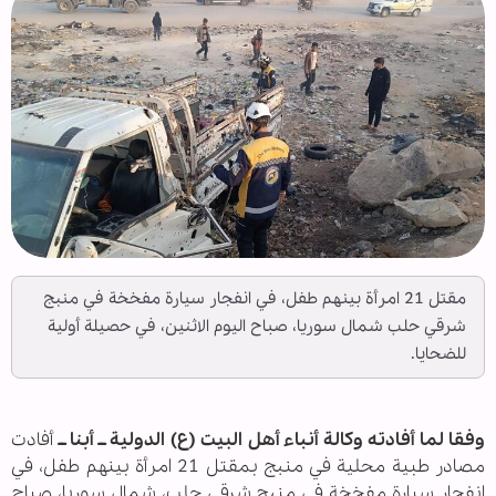
مقتل 21 امرأة بينهم طفل، في انفجار سيارة مفخخة في منبج
شرقي حلب شمال سوريا، صباح اليوم الاثنين، في حصيلة أولية
للضحايا.
وفقا لما أفادته وكالة أنباء أهل البيت (ع) الدولية ــ أبنا ــ
أفادت
مصادر طبية محلية في منبج بمقتل 21 امرأة بينهم طفل، في
انفجار سيارة مفخخة في منبج شرقي حلب، شمال سوريا، صباح