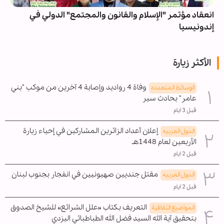
انعقاد مؤتمر "الإسلام والقانون والمجتمع" الدولي في
إندونيسيا
الأكثر زيارة
وفاة 4 رواديد وإصابة 4 آخرين من موكب "بني
الوسائط المتعدده
عامر" بحادث سير
قبل 3 ايام
إعلان أعداد الزائرين المشاركين في إحياء زيارة
الدول العربیه
الأربعين لعام 1448هـ
قبل 2 ايام
مقتل جنديين صهيونيين في انفجار بجنوب لبنان
الدول العربیه
قبل 2 ايام
التعريف بكتاب «علل الشرائع» للشيخ الصدوق
المواضیع الثقافية
بتحقيق آية الله السيد فضل الله الطباطبائي اليزدي