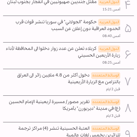
مقتل جنديين صهيونيين في انفجار بجنوب لبنان
الدول العربیه
أمس 15:21
حكومة "الجولاني" في سوريا تنشر قوات قرب
الدول العربیه
الحدود العراقية دون إعلان عن السبب
أمس 08:40
كربلاء تعلن عن عدد زوار دخلوا الى المحافظة لأداء
الدول العربیه
زيارة الأربعين الحسيني
أمس 08:25
دخول أكثر من 4.8 ملايين زائر الى العراق
الوسائط المتعدده
بالتزامن مع الزيارة الأربعينية
قبل 2 ايام
تقرير مصور/ مسيرة أربعينية الإمام الحسين
الوسائط المتعدده
(ع) في مدينة "ديربورن" بأمريكا
قبل 3 ايام
العتبة الحسينية تنشر (4) مراكز ترجمة
الوسائط المتعدده
للزائرين بخمس لغات عالمية