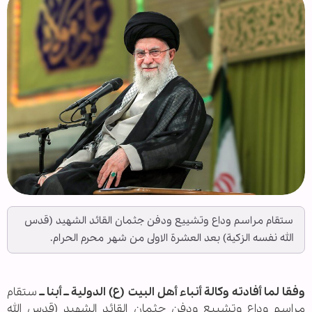
ستقام مراسم وداع وتشييع ودفن جثمان القائد الشهيد (قدس
الله نفسه الزكية) بعد العشرة الاولى من شهر محرم الحرام.
وفقا لما أفادته وكالة أنباء أهل البيت (ع) الدولية ــ أبنا ــ
ستقام
مراسم وداع وتشييع ودفن جثمان القائد الشهيد (قدس الله