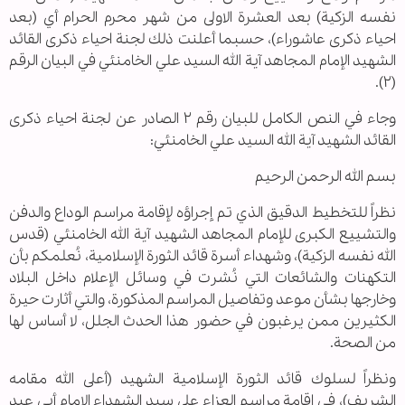
نفسه الزكية) بعد العشرة الاولى من شهر محرم الحرام أي (بعد
احياء ذكرى عاشوراء)، حسبما أعلنت ذلك لجنة احياء ذكرى القائد
الشهيد الإمام المجاهد آية الله السيد علي الخامنئي في البيان الرقم
(٢).
وجاء في النص الكامل للبيان رقم ٢ الصادر عن لجنة احياء ذكرى
القائد الشهيد آية الله السيد علي الخامنئي:
بسم الله الرحمن الرحيم
نظراً للتخطيط الدقيق الذي تم إجراؤه لإقامة مراسم الوداع والدفن
والتشييع الكبرى للإمام المجاهد الشهيد آية الله الخامنئي (قدس
الله نفسه الزكية)، وشهداء أسرة قائد الثورة الإسلامية، نُعلمكم بأن
التكهنات والشائعات التي نُشرت في وسائل الإعلام داخل البلاد
وخارجها بشأن موعد وتفاصيل المراسم المذكورة، والتي أثارت حيرة
الكثيرين ممن يرغبون في حضور هذا الحدث الجلل، لا أساس لها
من الصحة.
ونظراً لسلوك قائد الثورة الإسلامية الشهيد (أعلى الله مقامه
الشريف)، في إقامة مراسم العزاء على سيد الشهداء الامام أبي عبد