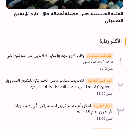
العتبة الحسينية تعلن حصيلة أعماله خلال زيارة الأربعين
الحسيني
الأكثر زيارة
وفاة 4 رواديد وإصابة 4 آخرين من موكب "بني
الوسائط المتعدده
عامر" بحادث سير
قبل 2 ايام
التعريف بكتاب «علل الشرائع» للشيخ الصدوق
المواضیع الثقافية
بتحقيق آية الله السيد فضل الله الطباطبائي اليزدي
أمس 13:22
إعلان أعداد الزائرين المشاركين في إحياء زيارة
الدول العربیه
الأربعين لعام 1448هـ
أمس 13:09