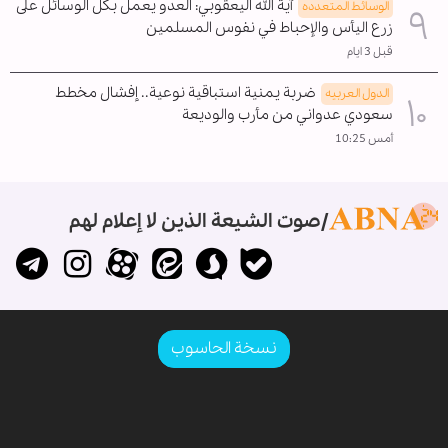
آية الله اليعقوبي: العدو يعمل بكل الوسائل على
الوسائط المتعدده
زرع اليأس والإحباط في نفوس المسلمين
قبل 3 ايام
ضربة يمنية استباقية نوعية.. إفشال مخطط
الدول العربیه
سعودي عدواني من مأرب والوديعة
أمس 10:25
صوت الشيعة الذين لا إعلام لهم
نسخة الحاسوب