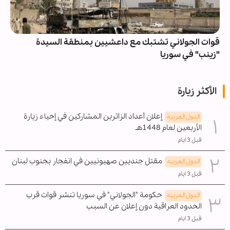
قوات الجولاني تشتبك مع داعشيين بمنطقة السيدة
"زينب" في سوريا
الأكثر زيارة
إعلان أعداد الزائرين المشاركين في إحياء زيارة
الدول العربیه
الأربعين لعام 1448هـ
قبل 3 ايام
مقتل جنديين صهيونيين في انفجار بجنوب لبنان
الدول العربیه
قبل 3 ايام
حكومة "الجولاني" في سوريا تنشر قوات قرب
الدول العربیه
الحدود العراقية دون إعلان عن السبب
قبل 3 ايام