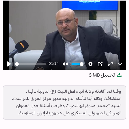
01:14
Play
Mute
Settings
PIP
Enter
Dow
تحميل
5 MB
fullscree
وفقا لما أفادته وكالة أنباء أهل البيت (ع) الدولية ــ أبنا ـ
استضافت وكالة أبنا للأنباء الدولية مدير مركز العراق للدراسات،
السيد "محمد صادق الهاشمي"، وطرحت أسئلة حول العدوان
الامريكي الصهيوني العسكري على جمهورية إيران الاسلامية.