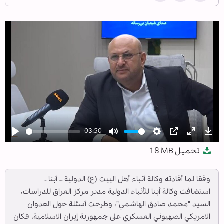
03:50
Play
Mute
Settings
PIP
Enter
Dow
تحميل
18 MB
fullscree
وفقا لما أفادته وكالة أنباء أهل البيت (ع) الدولية ــ أبنا ـ
استضافت وكالة أبنا للأنباء الدولية مدير مركز العراق للدراسات،
السيد "محمد صادق الهاشمي"، وطرحت أسئلة حول العدوان
الامريكي الصهيوني العسكري على جمهورية إيران الاسلامية، فكان