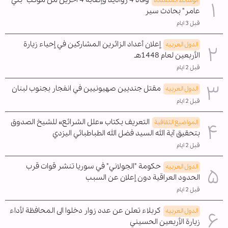
الوسائط المتعدده
عامر" بحادث سير
قبل 3 ايام
إعلان أعداد الزائرين المشاركين في إحياء زيارة
الدول العربیه
الأربعين لعام 1448هـ
قبل 2 ايام
مقتل جنديين صهيونيين في انفجار بجنوب لبنان
الدول العربیه
قبل 2 ايام
التعريف بكتاب «علل الشرائع» للشيخ الصدوق
المواضیع الثقافية
بتحقيق آية الله السيد فضل الله الطباطبائي اليزدي
قبل 2 ايام
حكومة "الجولاني" في سوريا تنشر قوات قرب
الدول العربیه
الحدود العراقية دون إعلان عن السبب
قبل 2 ايام
كربلاء تعلن عن عدد زوار دخلوا الى المحافظة لأداء
الدول العربیه
زيارة الأربعين الحسيني